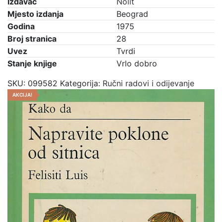
Izdavač
Nolit
količina
Mjesto izdanja
Beograd
Godina
1975
Broj stranica
28
Uvez
Tvrdi
Stanje knjige
Vrlo dobro
SKU:
099582
Kategorija:
Ručni radovi i odijevanje
AKCIJA!