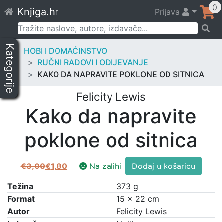
Skip
0
Knjiga.hr
Prijava
to
content
Pretraži:
Kategorije
HOBI I DOMAĆINSTVO
RUČNI RADOVI I ODIJEVANJE
KAKO DA NAPRAVITE POKLONE OD SITNICA
Felicity Lewis
Kako da napravite
poklone od sitnica
Kako
€
3,00
€
1,80
Na zalihi
Dodaj u košaricu
Izvorna
Trenutna
da
cijena
cijena
napravite
Težina
373 g
bila
je:
poklone
Format
15 × 22 cm
je:
€1,80.
od
Autor
Felicity Lewis
€3,00.
sitnica