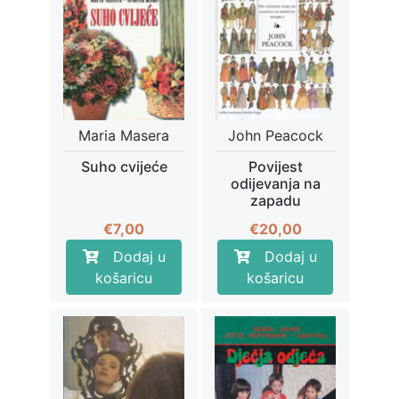
Maria Masera
John Peacock
Suho cvijeće
Povijest
odijevanja na
zapadu
€
7,00
€
20,00
Dodaj u
Dodaj u
košaricu
košaricu