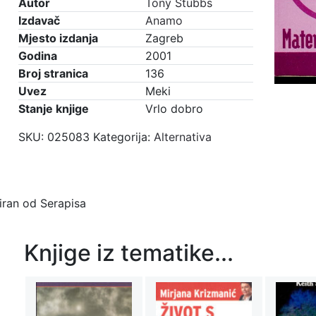
Autor
Tony Stubbs
Izdavač
Anamo
Mjesto izdanja
Zagreb
Godina
2001
Broj stranica
136
Uvez
Meki
Stanje knjige
Vrlo dobro
SKU:
025083
Kategorija:
Alternativa
ziran od Serapisa
Knjige iz tematike...