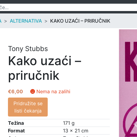
A
ALTERNATIVA
KAKO UZAĆI – PRIRUČNIK
Tony Stubbs
Kako uzaći –
priručnik
€
6,00
Nema na zalihi
Pridružite se
listi čekanja
Težina
171 g
Format
13 × 21 cm