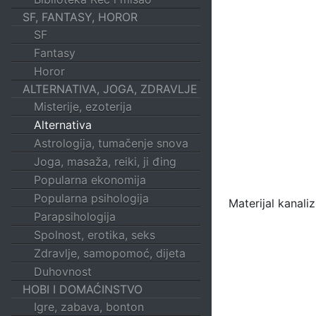
SF, FANTASY, HOROR
SF
Fantasy
Horor
ALTERNATIVA, JOGA, ZDRAVLJE
Misterije, ezoterija
Alternativa
Astrologija, tumačenje snova
Joga, masaža, reiki, ji đing
Popularna ekonomija
Popularna psihologija
Materijal kanali
Parapsihologija
Spolnost, erotika, seks
Zdravlje, samopomoć, dijeta
Duhovnost
HOBI I DOMAĆINSTVO
Igre, zabava, bonton