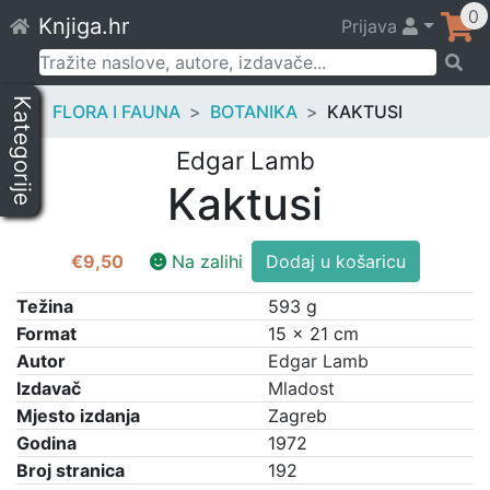
Skip
0
Knjiga.hr
Prijava
to
content
Pretraži:
Kategorije
FLORA I FAUNA
BOTANIKA
KAKTUSI
Edgar Lamb
Kaktusi
Kaktusi
€
9,50
Na zalihi
Dodaj u košaricu
količina
Težina
593 g
Format
15 × 21 cm
Autor
Edgar Lamb
Izdavač
Mladost
Mjesto izdanja
Zagreb
Godina
1972
Broj stranica
192