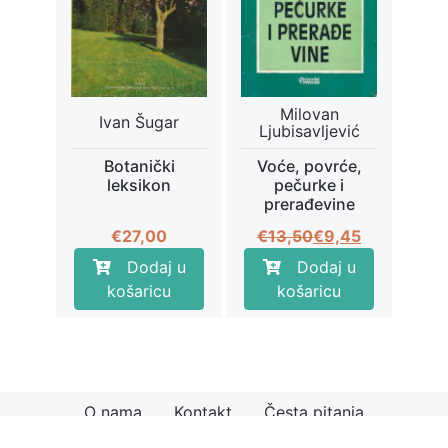
Milovan
Ivan Šugar
Ljubisavljević
Botanički
Voće, povrće,
leksikon
pečurke i
prerađevine
Izvorna
Trenutna
€
27,00
€
13,50
€
9,45
cijena
cijena
Dodaj u
Dodaj u
bila
je:
košaricu
košaricu
je:
€9,45.
€13,50.
O nama
Kontakt
Česta pitanja
© 2026
Knjiga.hr