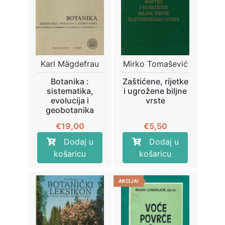
Karl Mägdefrau
Mirko Tomašević
Botanika :
Zaštićene, rijetke
sistematika,
i ugrožene biljne
evolucija i
vrste
geobotanika
€
19,00
€
5,50
Dodaj u
Dodaj u
košaricu
košaricu
AKCIJA!