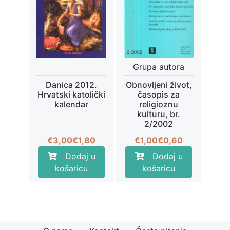
Grupa autora
Danica 2012.
Obnovljeni život,
Hrvatski katolički
časopis za
kalendar
religioznu
kulturu, br.
2/2002
Izvorna
Trenutna
Izvorna
Trenutna
€
3,00
€
1,80
€
1,00
€
0,60
cijena
cijena
cijena
cijena
Dodaj u
Dodaj u
bila
je:
bila
je:
košaricu
košaricu
je:
€1,80.
je:
€0,60.
€3,00.
€1,00.