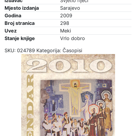
Izdavač
Svjetlo riječi
Mjesto izdanja
Sarajevo
Godina
2009
Broj stranica
298
Uvez
Meki
Stanje knjige
Vrlo dobro
SKU:
024789
Kategorija:
Časopisi