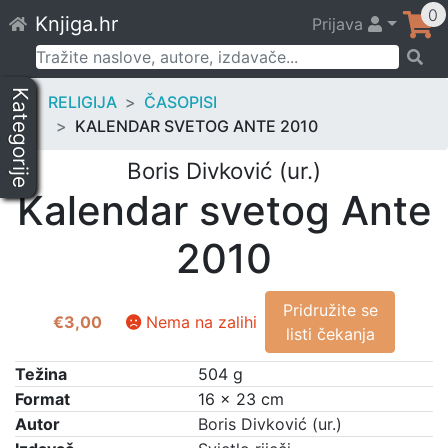
Skip
0
Knjiga.hr
Prijava
to
content
Pretraži:
Kategorije
RELIGIJA
ČASOPISI
KALENDAR SVETOG ANTE 2010
Boris Divković (ur.)
Kalendar svetog Ante
2010
Pridružite se
€
3,00
Nema na zalihi
listi čekanja
Težina
504 g
Format
16 × 23 cm
Autor
Boris Divković (ur.)