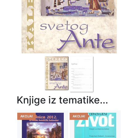
Previous
Next
Knjige iz tematike...
AKCIJA!
AKCIJA!