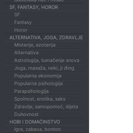
SF, FANTASY, HOROR
SF
Fantasy
Horor
ALTERNATIVA, JOGA, ZDRAVLJE
Misterije, ezoterija
Alternativa
Astrologija, tumačenje snova
Joga, masaža, reiki, ji đing
Popularna ekonomija
Popularna psihologija
Parapsihologija
Spolnost, erotika, seks
Zdravlje, samopomoć, dijeta
Duhovnost
HOBI I DOMAĆINSTVO
Igre, zabava, bonton