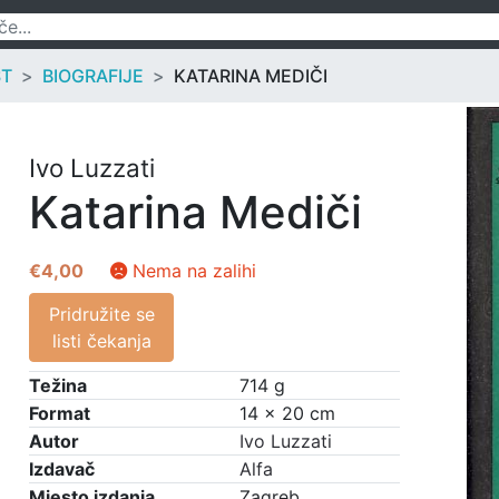
ST
BIOGRAFIJE
KATARINA MEDIČI
Ivo Luzzati
Katarina Mediči
€
4,00
Nema na zalihi
Pridružite se
listi čekanja
Težina
714 g
Format
14 × 20 cm
Autor
Ivo Luzzati
Izdavač
Alfa
Mjesto izdanja
Zagreb