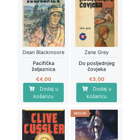
Dean Blackmoore
Zane Grey
Pacifička
Do posljednjeg
željeznica
čovjeka
€
4,00
€
3,00
Dodaj u
Dodaj u
košaricu
košaricu
AKCIJA!