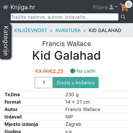
Skip
0
Knjiga.hr
Prijava
to
content
Pretraži:
Kategorije
KNJIŽEVNOST
AVANTURA
KID GALAHAD
Francis Wallace
Kid Galahad
€
3,00
€
2,25
Na zalihi
Izvorna
Trenutna
Kid
cijena
cijena
Dodaj u košaricu
Galahad
bila
je:
Težina
količina
230 g
je:
€2,25.
Format
14 × 21 cm
€3,00.
Autor
Francis Wallace
Izdavač
NIP
Mjesto izdanja
Zagreb
Godina
s.a.