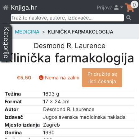
Skip
0
Knjiga.hr
Prijava
to
content
Pretraži:
Kategorije
MEDICINA
KLINIČKA FARMAKOLOGIJA
Desmond R. Laurence
Klinička farmakologija
Pridružite se
€
5,50
Nema na zalihi
listi čekanja
Težina
1693 g
Format
17 × 24 cm
Autor
Desmond R. Laurence
Izdavač
Jugoslavenska medicinska naklada
Mjesto izdanja
Zagreb
Godina
1990