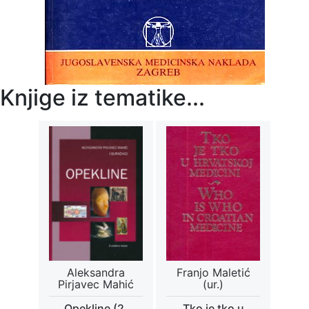
Knjige iz tematike...
Aleksandra
Franjo Maletić
Pirjavec Mahić
(ur.)
Opekline (2.
Tko je tko u