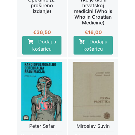
prošireno
hrvatskoj
izdanje)
medicini (Who is
Who in Croatian
Medicine)
€
36,50
€
16,00
Dodaj u
Dodaj u
košaricu
košaricu
Peter Safar
Miroslav Suvin