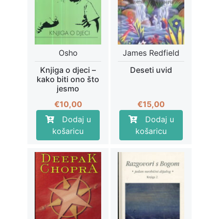
Osho
James Redfield
Knjiga o djeci –
Deseti uvid
kako biti ono što
jesmo
€
10,00
€
15,00
Dodaj u
Dodaj u
košaricu
košaricu