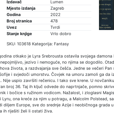
zajednica,
Izdavač
Lumen
drugi
Mjesto izdanja
Zagreb
dio
Godina
2022
količina
Broj stranica
478
Uvez
Tvrdi
Stanje knjige
Vrlo dobro
SKU:
103618
Kategorija:
Fantasy
godina otkako je Lyra Srebrousta ostavila svojega damona P
 nepojmljivo, jezivo i nemoguće, no njima se dogodilo. Otada
jihova života, a razdvajanja sve češća. Jedne se večeri Pa
Sofije i svjedoči umorstvu. Čovjek na umoru zamoli ga da i
 Nije uspio završiti rečenicu. I tako sve krene. U novčani
iran broj 36. Taj ih ključ odvede do naprtnjače, pomno skr
nik i bočice s ružinom vodicom. Nažalost, i zloglasni Magi
 Lyru, ona kreće za njim u potragu, a Malcolm Polstead, sa
di diljem Europe, sve do srednje Azije i neobičnoga grada 
ih riješiti želi li ostati živa.