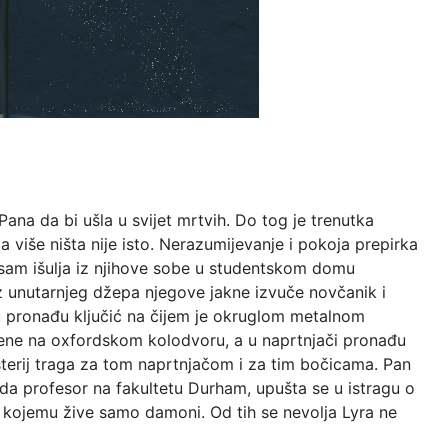
ana da bi ušla u svijet mrtvih. Do tog je trenutka
 više ništa nije isto. Nerazumijevanje i pokoja prepirka
n sam išulja iz njihove sobe u studentskom domu
z unutarnjeg džepa njegove jakne izvuče novčanik i
ku pronađu ključić na čijem je okruglom metalnom
ivene na oxfordskom kolodvoru, a u naprtnjači pronađu
sterij traga za tom naprtnjačom i za tim bočicama. Pan
da profesor na fakultetu Durham, upušta se u istragu o
u kojemu žive samo damoni. Od tih se nevolja Lyra ne