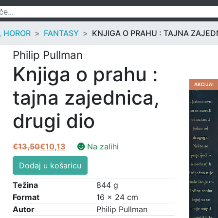
, HOROR
FANTASY
KNJIGA O PRAHU : TAJNA ZAJED
Philip Pullman
Knjiga o prahu :
AKCIJA!
tajna zajednica,
drugi dio
€
13,50
€
10,13
Na zalihi
Izvorna
Trenutna
Knjiga
cijena
cijena
Dodaj u košaricu
o
bila
je:
prahu
Težina
844 g
je:
€10,13.
:
Format
16 × 24 cm
€13,50.
tajna
Autor
Philip Pullman