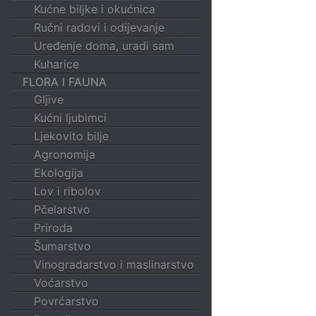
Kućne biljke i okućnica
Ručni radovi i odijevanje
Uređenje doma, uradi sam
Kuharice
FLORA I FAUNA
Gljive
Kućni ljubimci
Ljekovito bilje
Agronomija
Ekologija
Lov i ribolov
Pčelarstvo
Priroda
Šumarstvo
Vinogradarstvo i maslinarstvo
Voćarstvo
Povrćarstvo