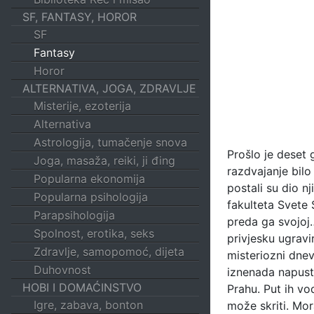
SF, FANTASY, HOROR
SF
Fantasy
Horor
ALTERNATIVA, JOGA, ZDRAVLJE
Misterije, ezoterija
Alternativa
Astrologija, tumačenje snova
Prošlo je deset 
Joga, masaža, reiki, ji đing
razdvajanje bilo
Popularna ekonomija
postali su dio n
Popularna psihologija
fakulteta Svete 
Parapsihologija
preda ga svojoj…
Spolnost, erotika, seks
privjesku ugrav
Zdravlje, samopomoć, dijeta
misteriozni dnev
Duhovnost
iznenada napusti
HOBI I DOMAĆINSTVO
Prahu. Put ih vo
Igre, zabava, bonton
može skriti. Mora 