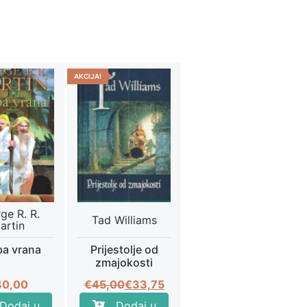
AKCIJA!
ge R. R.
Tad Williams
artin
a vrana
Prijestolje od
zmajokosti
Izvorna
Trenutna
40,00
€
45,00
€
33,75
cijena
cijena
Dodaj u
Dodaj u