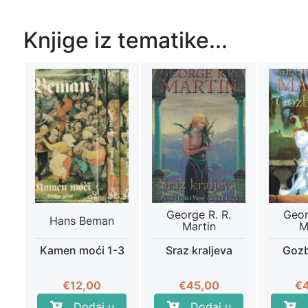
Knjige iz tematike...
George R. R.
Geor
Hans Beman
Martin
M
Kamen moći 1-3
Sraz kraljeva
Gozb
€
12,00
€
45,00
€
Dodaj u
Dodaj u