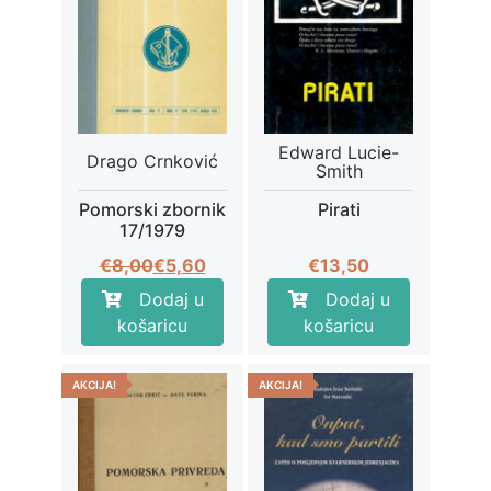
Edward Lucie-
Drago Crnković
Smith
Pomorski zbornik
Pirati
17/1979
Izvorna
Trenutna
€
8,00
€
5,60
€
13,50
cijena
cijena
Dodaj u
Dodaj u
bila
je:
košaricu
košaricu
je:
€5,60.
€8,00.
AKCIJA!
AKCIJA!