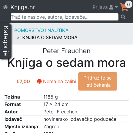
Skip
0
Knjiga.hr
Prijava
to
content
Pretraži:
Kategorije
POMORSTVO I NAUTIKA
KNJIGA O SEDAM MORA
Peter Freuchen
Knjiga o sedam mora
Pridružite se
€
7,00
Nema na zalihi
listi čekanja
Težina
1185 g
Format
17 × 24 cm
Autor
Peter Freuchen
Izdavač
novinarsko izdavačko poduzeće
Mjesto izdanja
Zagreb