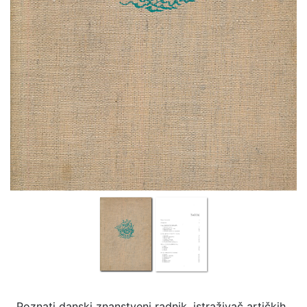
Poznati danski znanstveni radnik, istraživač artičkih