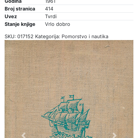
Godina
1961
Broj stranica
414
Uvez
Tvrdi
Stanje knjige
Vrlo dobro
SKU:
017152
Kategorija:
Pomorstvo i nautika
Previous
Next