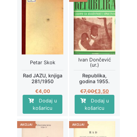
Ivan Dončević
Petar Skok
(ur.)
Rad JAZU, knjiga
Republika,
281/1950
godina 1955.
Izvorna
Trenutna
€
4,00
€
7,00
€
3,50
cijena
cijena
Dodaj u
Dodaj u
bila
je:
košaricu
košaricu
je:
€3,50.
€7,00.
AKCIJA!
AKCIJA!