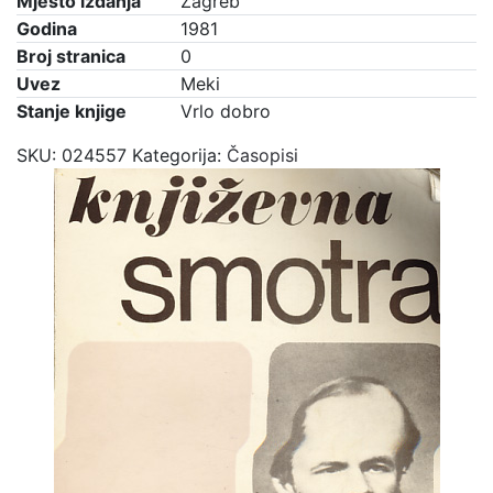
Mjesto izdanja
Zagreb
Godina
1981
Broj stranica
0
Uvez
Meki
Stanje knjige
Vrlo dobro
SKU:
024557
Kategorija:
Časopisi