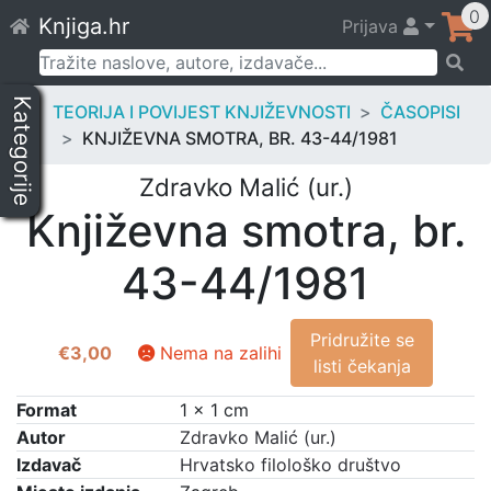
Skip
0
Knjiga.hr
Prijava
to
content
Pretraži:
Kategorije
TEORIJA I POVIJEST KNJIŽEVNOSTI
ČASOPISI
KNJIŽEVNA SMOTRA, BR. 43-44/1981
Zdravko Malić (ur.)
Književna smotra, br.
43-44/1981
Pridružite se
€
3,00
Nema na zalihi
listi čekanja
Format
1 × 1 cm
Autor
Zdravko Malić (ur.)
Izdavač
Hrvatsko filološko društvo