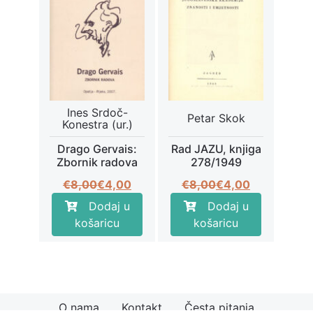
Ines Srdoč-
Petar Skok
Konestra (ur.)
Drago Gervais:
Rad JAZU, knjiga
Zbornik radova
278/1949
Izvorna
Trenutna
Izvorna
Trenutna
€
8,00
€
4,00
€
8,00
€
4,00
cijena
cijena
cijena
cijena
Dodaj u
Dodaj u
bila
je:
bila
je:
košaricu
košaricu
je:
€4,00.
je:
€4,00.
€8,00.
€8,00.
O nama
Kontakt
Česta pitanja