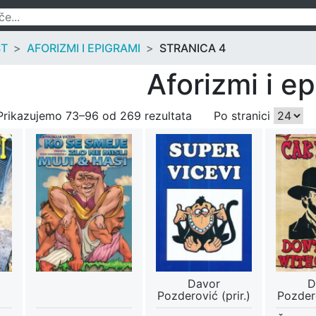
ST
AFORIZMI I EPIGRAMI
STRANICA 4
Aforizmi i e
Prikazujemo 73–96 od 269 rezultata
Po stranici
Davor
D
Pozderović (prir.)
Pozdero