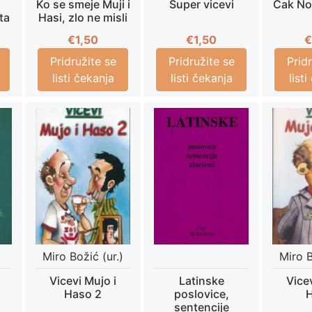
Ko se smeje Muji i
Super vicevi
Čak Nor
ta
Hasi, zlo ne misli
€
1,50
€
1,50
€
Pridružite se
Pridružite se
Prid
listi čekanja
listi čekanja
list
Miro Božić (ur.)
Miro B
Vicevi Mujo i
Latinske
Vicev
Haso 2
poslovice,
sentencije