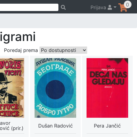
0
Prijava
pigrami
Poredaj prema
avor
Dušan Radović
Pera Jančić
vić (prir.)