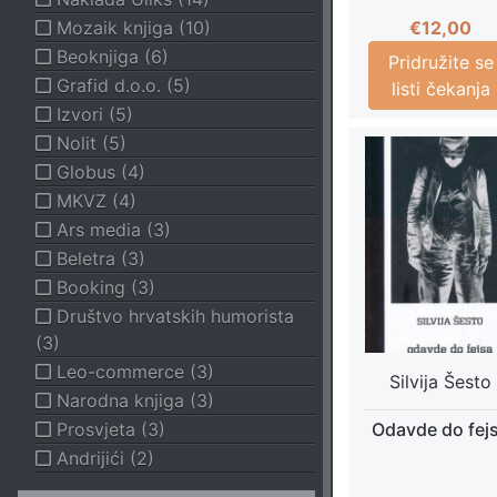
Kućne biljke i okućnica
€
12,00
Mozaik knjiga (10)
Ručni radovi i odijevanje
Beoknjiga (6)
Pridružite se
Uređenje doma, uradi sam
Grafid d.o.o. (5)
listi čekanja
Kuharice
Izvori (5)
FLORA I FAUNA
Nolit (5)
Gljive
Globus (4)
Kućni ljubimci
MKVZ (4)
Ljekovito bilje
Ars media (3)
Agronomija
Beletra (3)
Ekologija
Booking (3)
Lov i ribolov
Društvo hrvatskih humorista
Pčelarstvo
(3)
Priroda
Leo-commerce (3)
Silvija Šesto
Šumarstvo
Narodna knjiga (3)
Vinogradarstvo i maslinarstvo
Prosvjeta (3)
Odavde do fej
Voćarstvo
Andrijići (2)
Povrćarstvo