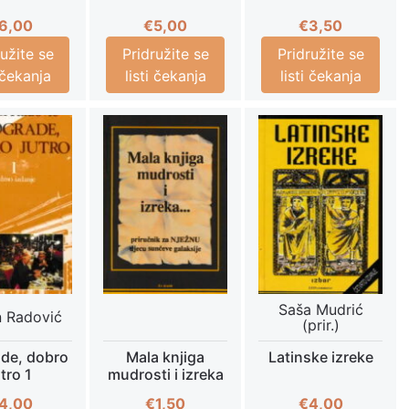
6,00
€
5,00
€
3,50
ružite se
Pridružite se
Pridružite se
i čekanja
listi čekanja
listi čekanja
Saša Mudrić
 Radović
(prir.)
de, dobro
Mala knjiga
Latinske izreke
utro 1
mudrosti i izreka
4,00
€
1,50
€
4,00