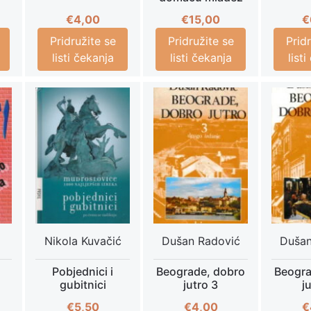
€
4,00
€
15,00
€
Pridružite se
Pridružite se
Prid
listi čekanja
listi čekanja
list
Nikola Kuvačić
Dušan Radović
Dušan
Pobjednici i
Beograde, dobro
Beogra
gubitnici
jutro 3
j
€
5,50
€
4,00
€