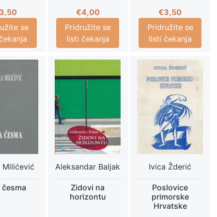
3,50
€
4,00
€
3,50
ružite se
Pridružite se
Pridružite se
i čekanja
listi čekanja
listi čekanja
 Milićević
Aleksandar Baljak
Ivica Žderić
a česma
Zidovi na
Poslovice
horizontu
primorske
Hrvatske