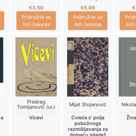
€
3,50
€
5,00
€
Pridružite se
Pridružite se
Prid
listi čekanja
listi čekanja
list
Predrag
Mijat Stojanović
Nikola
Tomljanović (ur.)
sa
Vicevi
Cvieće s’ polja
Živ
pobožnoga
razmišljavanja za
domaću mladež