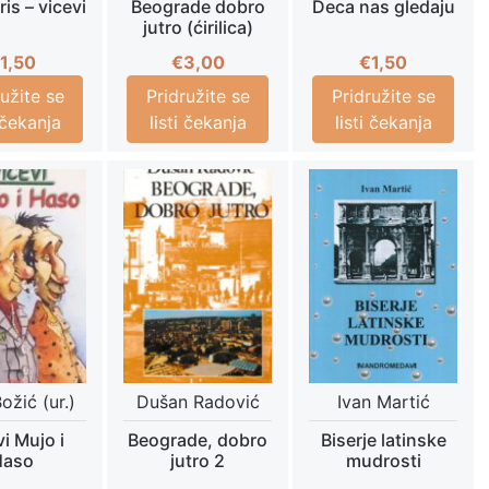
is – vicevi
Beograde dobro
Deca nas gledaju
jutro (ćirilica)
1,50
€
3,00
€
1,50
ružite se
Pridružite se
Pridružite se
i čekanja
listi čekanja
listi čekanja
ožić (ur.)
Dušan Radović
Ivan Martić
i Mujo i
Beograde, dobro
Biserje latinske
Haso
jutro 2
mudrosti