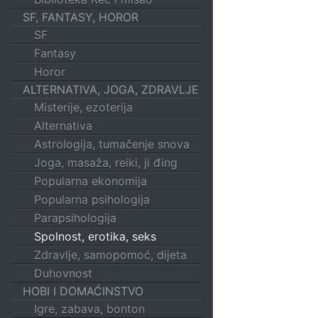
SF, FANTASY, HOROR
SF
Fantasy
Horor
ALTERNATIVA, JOGA, ZDRAVLJE
Misterije, ezoterija
Alternativa
Astrologija, tumačenje snova
Joga, masaža, reiki, ji đing
Popularna ekonomija
Popularna psihologija
Parapsihologija
Spolnost, erotika, seks
Zdravlje, samopomoć, dijeta
Duhovnost
HOBI I DOMAĆINSTVO
Igre, zabava, bonton