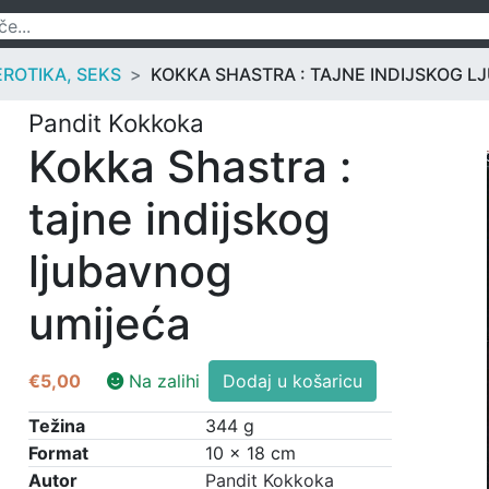
EROTIKA, SEKS
KOKKA SHASTRA : TAJNE INDIJSKOG 
Pandit Kokkoka
Kokka Shastra :
tajne indijskog
ljubavnog
umijeća
Kokka
€
5,00
Na zalihi
Dodaj u košaricu
Shastra
:
Težina
344 g
tajne
Format
10 × 18 cm
indijskog
Autor
Pandit Kokkoka