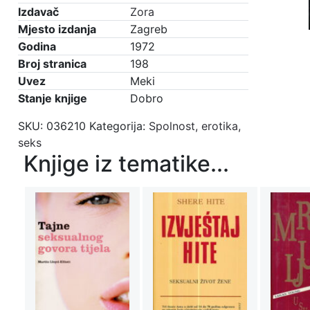
ljubavnog
Izdavač
Zora
umijeća
Mjesto izdanja
Zagreb
količina
Godina
1972
Broj stranica
198
Uvez
Meki
Stanje knjige
Dobro
SKU:
036210
Kategorija:
Spolnost, erotika,
seks
Knjige iz tematike...