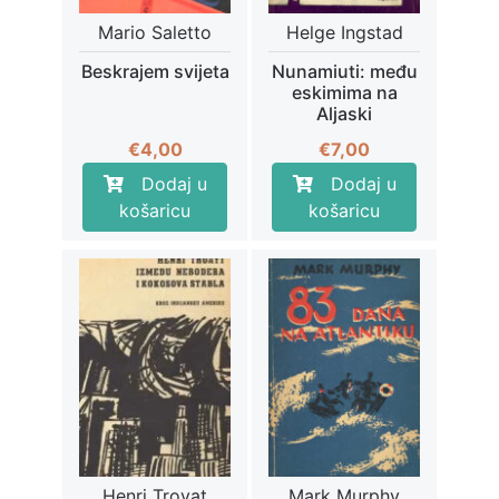
Mario Saletto
Helge Ingstad
Beskrajem svijeta
Nunamiuti: među
eskimima na
Aljaski
€
4,00
€
7,00
Dodaj u
Dodaj u
košaricu
košaricu
Henri Troyat
Mark Murphy