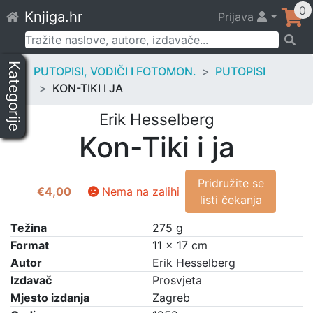
Skip
0
Knjiga.hr
Prijava
to
content
Pretraži:
Kategorije
PUTOPISI, VODIČI I FOTOMON.
PUTOPISI
KON-TIKI I JA
Erik Hesselberg
Kon-Tiki i ja
Pridružite se
€
4,00
Nema na zalihi
listi čekanja
Težina
275 g
Format
11 × 17 cm
Autor
Erik Hesselberg
Izdavač
Prosvjeta
Mjesto izdanja
Zagreb