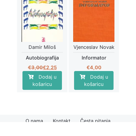
Damir Miloš
Vjenceslav Novak
Autobiografija
Informator
Izvorna
Trenutna
€
3,00
€
2,25
€
4,00
cijena
cijena
Dodaj u
Dodaj u
bila
je:
košaricu
košaricu
je:
€2,25.
€3,00.
O nama
Kontakt
Česta pitanja
© 2026
Knjiga.hr
Načini plaćanja
Uvjeti kupnje