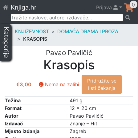
Skip
0
Knjiga.hr
Prijava
to
content
Pretraži:
Kategorije
KNJIŽEVNOST
DOMAĆA DRAMA I PROZA
KRASOPIS
Pavao Pavličić
Krasopis
Pridružite se
€
3,00
Nema na zalihi
listi čekanja
Težina
491 g
Format
12 × 20 cm
Autor
Pavao Pavličić
Izdavač
Znanje – Hit
Mjesto izdanja
Zagreb