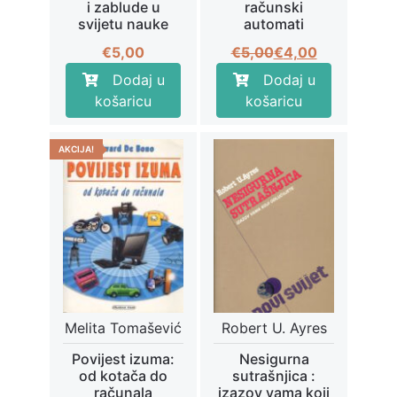
i zablude u
računski
svijetu nauke
automati
Izvorna
Trenutna
€
5,00
€
5,00
€
4,00
cijena
cijena
Dodaj u
Dodaj u
bila
je:
košaricu
košaricu
je:
€4,00.
€5,00.
AKCIJA!
Melita Tomašević
Robert U. Ayres
Povijest izuma:
Nesigurna
od kotača do
sutrašnjica :
računala
izazov vama koji