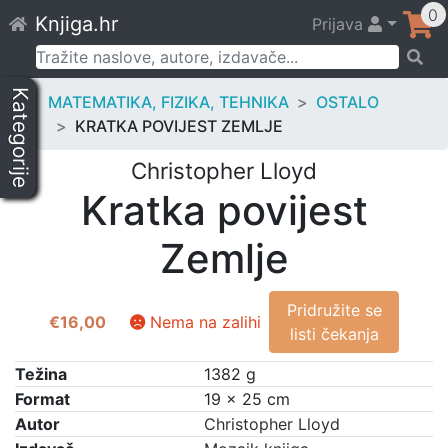
Skip
0
Knjiga.hr
Prijava
to
content
Pretraži:
Kategorije
MATEMATIKA, FIZIKA, TEHNIKA
OSTALO
KRATKA POVIJEST ZEMLJE
Christopher Lloyd
Kratka povijest
Zemlje
Pridružite se
€
16,00
Nema na zalihi
listi čekanja
Težina
1382 g
Format
19 × 25 cm
Autor
Christopher Lloyd