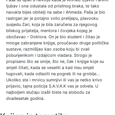
ljubav i ona odustala od prisilnog braka, te tako
navukla bijes obitelji na sebe i Ahmeda. Paša je bio
rastrgan jer je potajno volio prelijepu, plavooku
susjedu Zari, koja je bila zaručena za njegovog
bliskog prijatelja, mentora i čovjeka kojeg je
obožavao – Doktora. On je bio student i čitao je
mnoge zabranjene knjige, proučavao druge političke
sustave, razmišljao kao osoba koju bi zvali
pobunjenikom i izdajicom vladara. Strogo je
propisano što se smije, što ne, čak i knjige koje su
smjeli čitati, kada se veseliti a kad nisu smjeli
tugovati, kada odlaziti na pogreb ili na groblje…
Ukoliko ste i mrvicu sumnjivi ili vas je netko krivo
prijavio, tajna policija S.A.V.A.K vas je odvela. U
najboljem slučaju izašli biste na slobodu za
dvadesetak godina.