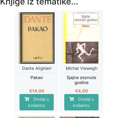
Knjige iz tematike...
Dante Alighieri
Michal Viewegh
Pakao
Sjajne zeznute
godine
€
14,00
€
4,00
Dodaj u
Dodaj u
košaricu
košaricu