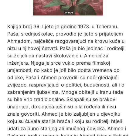
Knjiga broj 39. Ljeto je godine 1973. u Teheranu.
Paša, srednjoškolac, provodio je ljeto s prijateljem
Ahmedom, najčešće razgovarajući na krovu kuća u
nizu u njihovoj četvrti. Paša je bio jedinac i roditelji
su željeli da nastavi školovanje u Americi za
inženjera. Njega je srce vuklo prema filmskoj
umjetnosti, no kako je još bilo dosta vremena do
odluke, Paša i Ahmed provodili su noći gledajući
zvijezde, raspravljajući o politici, budućnosti, ali i o
zabranjenim ljubavima. Mnoge obitelji u Iranu tada
su bile vrlo tradicionalne. Sklapali su se brakovi
unaprijed, dok djeca još nisu bila rođena ili nisu
znala govoriti. Ahmed je bio zaljubljen u djevojku
koju su čuvala starija braća i koju su roditelji htjeli
udati za puno starijeg ali imućnog čovjeka. Ahmed i
Paša su upali u nevolju kada je Ahmed izjavio Fahimi