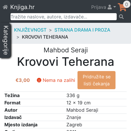
Skip
0
Knjiga.hr
Prijava
to
content
Pretraži:
Kategorije
KNJIŽEVNOST
STRANA DRAMA I PROZA
KROVOVI TEHERANA
Mahbod Seraji
Krovovi Teherana
Pridružite se
€
3,00
Nema na zalihi
listi čekanja
Težina
336 g
Format
12 × 19 cm
Autor
Mahbod Seraji
Izdavač
Znanje
Mjesto izdanja
Zagreb