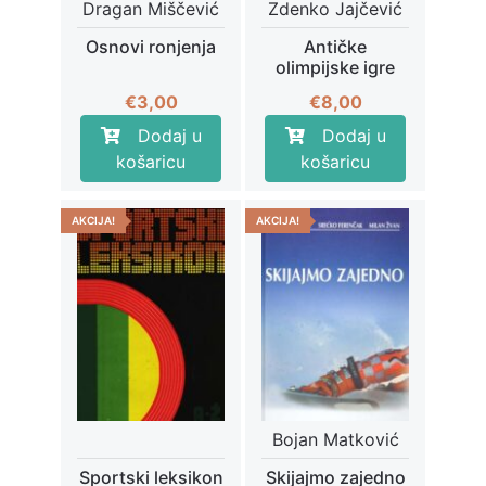
Dragan Miščević
Zdenko Jajčević
Osnovi ronjenja
Antičke
olimpijske igre
€
3,00
€
8,00
Dodaj u
Dodaj u
košaricu
košaricu
AKCIJA!
AKCIJA!
Bojan Matković
Sportski leksikon
Skijajmo zajedno