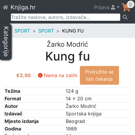
Skip
0
Knjiga.hr
Prijava
to
content
Pretraži:
Kategorije
SPORT
SPORT
KUNG FU
Žarko Modrić
Kung fu
Pridružite se
€
3,50
Nema na zalihi
listi čekanja
Težina
124 g
Format
14 × 20 cm
Autor
Žarko Modrić
Izdavač
Sportska knjiga
Mjesto izdanja
Beograd
Godina
1989