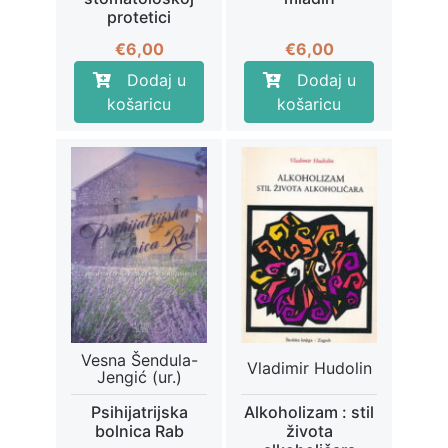
protetici
€
6,00
€
6,00
Dodaj u
Dodaj u
košaricu
košaricu
Vesna Šendula-
Vladimir Hudolin
Jengić (ur.)
Psihijatrijska
Alkoholizam : stil
bolnica Rab
života