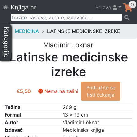
Skip
0
Knjiga.hr
Prijava
to
content
Pretraži:
Kategorije
MEDICINA
LATINSKE MEDICINSKE IZREKE
Vladimir Loknar
Latinske medicinske
izreke
Pridružite se
€
5,50
Nema na zalihi
listi čekanja
Težina
209 g
Format
13 × 19 cm
Autor
Vladimir Loknar
Izdavač
Medicinska knjiga