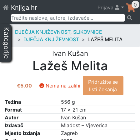
Skip
0
Knjiga.hr
Prijava
to
content
Pretraži:
Kategorije
DJEČJA KNJIŽEVNOST, SLIKOVNICE
DJEČJA KNJIŽEVNOST
LAŽEŠ MELITA
Ivan Kušan
Lažeš Melita
Pridružite se
€
5,00
Nema na zalihi
listi čekanja
Težina
556 g
Format
17 × 21 cm
Autor
Ivan Kušan
Izdavač
Mladost – Vjeverica
Mjesto izdanja
Zagreb