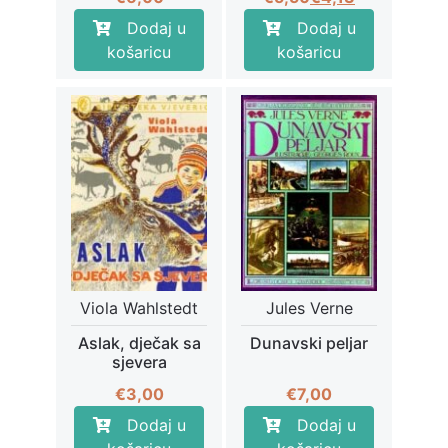
cijena
cijena
Dodaj u
Dodaj u
bila
je:
košaricu
košaricu
je:
€4,13.
€5,50.
Viola Wahlstedt
Jules Verne
Aslak, dječak sa
Dunavski peljar
sjevera
€
3,00
€
7,00
Dodaj u
Dodaj u