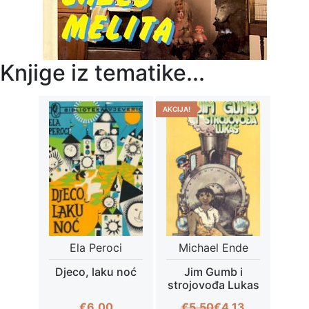
Knjige iz tematike...
AKCIJA!
Ela Peroci
Michael Ende
Djeco, laku noć
Jim Gumb i
strojovođa Lukas
Izvorna
Trenutna
€
6,00
€
5,50
€
4,13