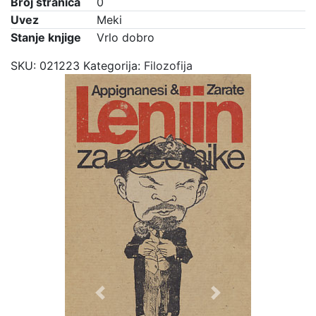
Broj stranica
0
Uvez
Meki
Stanje knjige
Vrlo dobro
SKU:
021223
Kategorija:
Filozofija
Previous
Next