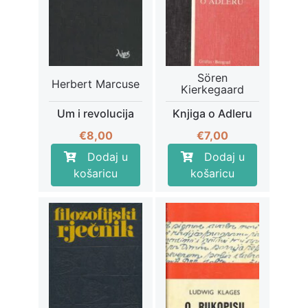
Sören
Herbert Marcuse
Kierkegaard
Um i revolucija
Knjiga o Adleru
€
8,00
€
7,00
Dodaj u
Dodaj u
košaricu
košaricu