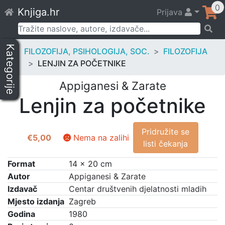
Skip
0
Knjiga.hr
Prijava
to
content
Pretraži:
Kategorije
FILOZOFIJA, PSIHOLOGIJA, SOC.
FILOZOFIJA
LENJIN ZA POČETNIKE
Appiganesi & Zarate
Lenjin za početnike
Pridružite se
€
5,00
Nema na zalihi
listi čekanja
Format
14 × 20 cm
Autor
Appiganesi & Zarate
Izdavač
Centar društvenih djelatnosti mladih
Mjesto izdanja
Zagreb
Godina
1980