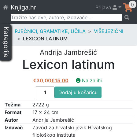
Skip
0
Knjiga.hr
Prijava
to
content
Pretraži:
Kategorije
RJEČNICI, GRAMATIKE, UČILA
VIŠEJEZIČNI
LEXICON LATINUM
Andrija Jambrešić
Lexicon latinum
€
30,00
€
15,00
Na zalihi
Izvorna
Trenutna
Lexicon
cijena
cijena
Dodaj u košaricu
latinum
bila
je:
Težina
2722 g
količina
je:
€15,00.
Format
17 × 24 cm
€30,00.
Autor
Andrija Jambrešić
Izdavač
Zavod za hrvatski jezik Hrvatskog
filološkog instituta