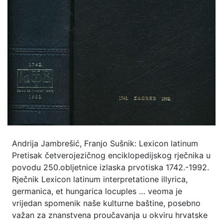
Andrija Jambrešić, Franjo Sušnik: Lexicon latinum
Pretisak četverojezičnog enciklopedijskog rječnika u
povodu 250.obljetnice izlaska prvotiska 1742.-1992.
Rječnik Lexicon latinum interpretatione illyrica,
germanica, et hungarica locuples … veoma je
vrijedan spomenik naše kulturne baštine, posebno
važan za znanstvena proučavanja u okviru hrvatske