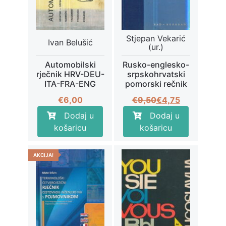
Stjepan Vekarić
Ivan Belušić
(ur.)
Automobilski
Rusko-englesko-
rječnik HRV-DEU-
srpskohrvatski
ITA-FRA-ENG
pomorski rečnik
Izvorna
Trenutna
€
6,00
€
9,50
€
4,75
cijena
cijena
Dodaj u
Dodaj u
bila
je:
košaricu
košaricu
je:
€4,75.
€9,50.
AKCIJA!