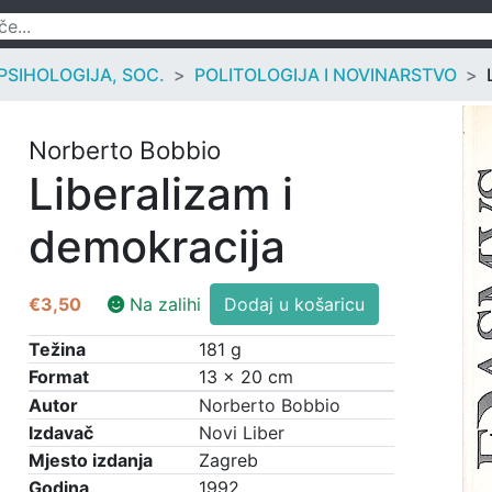
 PSIHOLOGIJA, SOC.
POLITOLOGIJA I NOVINARSTVO
Norberto Bobbio
Liberalizam i
demokracija
Liberalizam
€
3,50
Na zalihi
Dodaj u košaricu
i
demokracija
Težina
181 g
količina
Format
13 × 20 cm
Autor
Norberto Bobbio
Izdavač
Novi Liber
Mjesto izdanja
Zagreb
Godina
1992