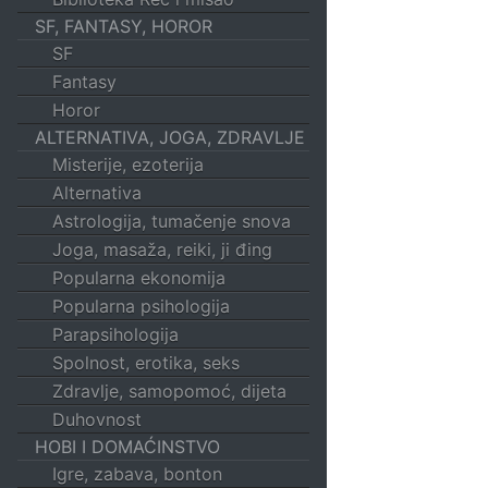
SF, FANTASY, HOROR
SF
Fantasy
Horor
ALTERNATIVA, JOGA, ZDRAVLJE
Misterije, ezoterija
Alternativa
Astrologija, tumačenje snova
Joga, masaža, reiki, ji đing
Popularna ekonomija
Popularna psihologija
Parapsihologija
Spolnost, erotika, seks
Zdravlje, samopomoć, dijeta
Duhovnost
HOBI I DOMAĆINSTVO
Igre, zabava, bonton