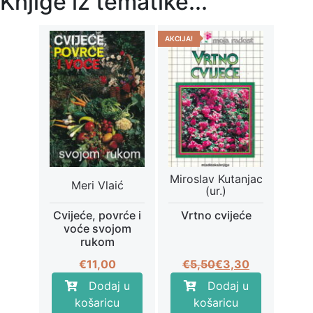
Knjige iz tematike...
AKCIJA!
Miroslav Kutanjac
Meri Vlaić
(ur.)
Cvijeće, povrće i
Vrtno cvijeće
voće svojom
rukom
Izvorna
Trenutna
€
11,00
€
5,50
€
3,30
cijena
cijena
Dodaj u
Dodaj u
bila
je:
košaricu
košaricu