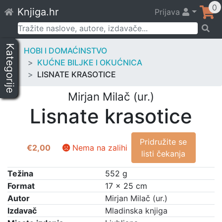
Skip
0
Knjiga.hr
Prijava
to
content
Pretraži:
Kategorije
HOBI I DOMAĆINSTVO
KUĆNE BILJKE I OKUĆNICA
LISNATE KRASOTICE
Mirjan Milač (ur.)
Lisnate krasotice
Pridružite se
€
2,00
Nema na zalihi
listi čekanja
Težina
552 g
Format
17 × 25 cm
Autor
Mirjan Milač (ur.)
Izdavač
Mladinska knjiga