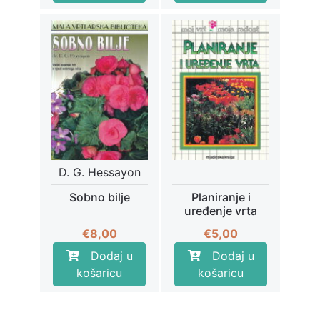
je:
€3,30.
€5,50.
D. G. Hessayon
Sobno bilje
Planiranje i
uređenje vrta
€
8,00
€
5,00
Dodaj u
Dodaj u
košaricu
košaricu