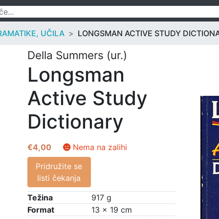
RAMATIKE, UČILA
LONGSMAN ACTIVE STUDY DICTION
Della Summers (ur.)
Longsman
Active Study
Dictionary
€
4,00
Nema na zalihi
Pridružite se
listi čekanja
Težina
917 g
Format
13 × 19 cm