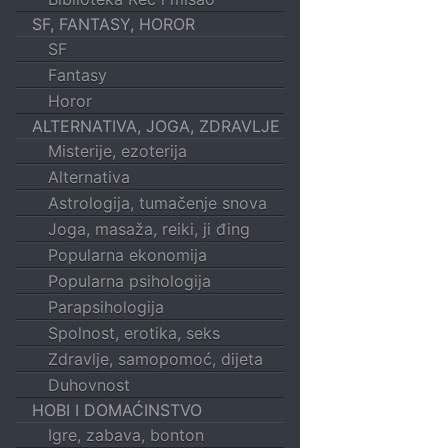
SF, FANTASY, HOROR
SF
Fantasy
Horor
ALTERNATIVA, JOGA, ZDRAVLJE
Misterije, ezoterija
Alternativa
Astrologija, tumačenje snova
Joga, masaža, reiki, ji đing
Popularna ekonomija
Popularna psihologija
Parapsihologija
Spolnost, erotika, seks
Zdravlje, samopomoć, dijeta
Duhovnost
HOBI I DOMAĆINSTVO
Igre, zabava, bonton