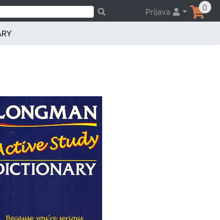
0
Prijava
ARY