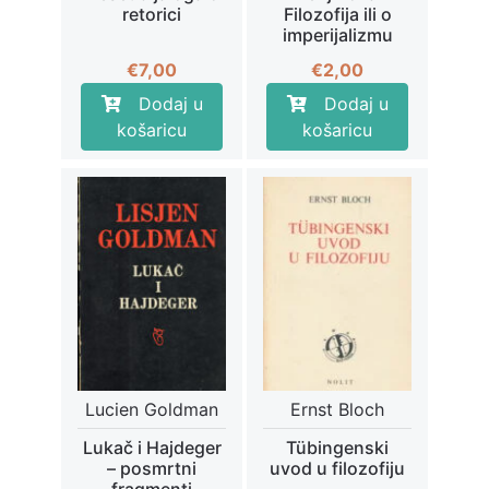
retorici
Filozofija ili o
imperijalizmu
€
7,00
€
2,00
Dodaj u
Dodaj u
košaricu
košaricu
Lucien Goldman
Ernst Bloch
Lukač i Hajdeger
Tübingenski
– posmrtni
uvod u filozofiju
fragmenti