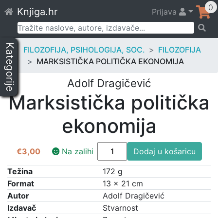
Skip
0
Knjiga.hr
Prijava
to
content
Pretraži:
Kategorije
FILOZOFIJA, PSIHOLOGIJA, SOC.
FILOZOFIJA
MARKSISTIČKA POLITIČKA EKONOMIJA
Adolf Dragičević
Marksistička politička
ekonomija
Marksistička
€
3,00
Na zalihi
Dodaj u košaricu
politička
ekonomija
Težina
172 g
količina
Format
13 × 21 cm
Autor
Adolf Dragičević
Izdavač
Stvarnost