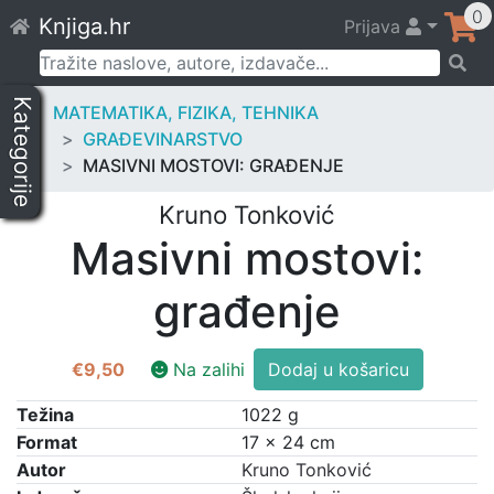
Skip
0
Knjiga.hr
Prijava
to
content
Pretraži:
Kategorije
MATEMATIKA, FIZIKA, TEHNIKA
GRAĐEVINARSTVO
MASIVNI MOSTOVI: GRAĐENJE
Kruno Tonković
Masivni mostovi:
građenje
Masivni
€
9,50
Na zalihi
Dodaj u košaricu
mostovi:
građenje
Težina
1022 g
količina
Format
17 × 24 cm
Autor
Kruno Tonković