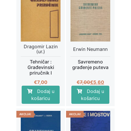
Dragomir Lazin
Erwin Neumann
(ur.)
Tehničar :
Savremeno
Građevinski
građenje puteva
priručnik I
Izvorna
Trenutna
€
7,00
€
7,00
€
5,60
cijena
cijena
Dodaj u
Dodaj u
bila
je:
košaricu
košaricu
je:
€5,60.
€7,00.
AKCIJA!
AKCIJA!