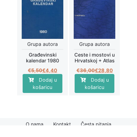
Grupa autora
Grupa autora
Građevinski
Ceste i mostovi u
kalendar 1980
Hrvatskoj + Atlas
Izvorna
Trenutna
Izvorna
Trenutna
€
5,50
€
4,40
€
36,00
€
28,80
cijena
cijena
cijena
cijena
Dodaj u
Dodaj u
bila
je:
bila
je:
košaricu
košaricu
je:
€4,40.
je:
€28,80.
€5,50.
€36,00.
O nama
Kontakt
Česta pitanja
© 2026
Knjiga.hr
Načini plaćanja
Uvjeti kupnje