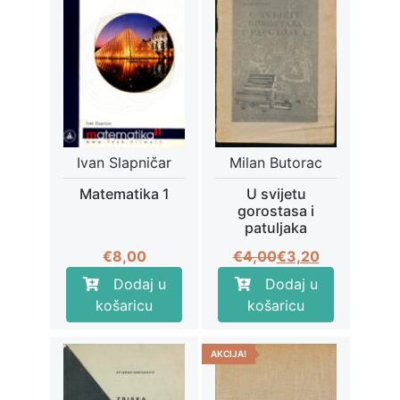
Ivan Slapničar
Milan Butorac
Matematika 1
U svijetu
gorostasa i
patuljaka
Izvorna
Trenutna
€
8,00
€
4,00
€
3,20
cijena
cijena
Dodaj u
Dodaj u
bila
je:
košaricu
košaricu
je:
€3,20.
€4,00.
AKCIJA!