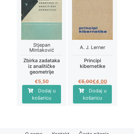
Stjepan
A. J. Lerner
Mintaković
Zbirka zadataka
Principi
iz analitičke
kibernetike
geometrije
Izvorna
Trenutna
€
5,50
€
5,00
€
4,00
cijena
cijena
Dodaj u
Dodaj u
bila
je:
košaricu
košaricu
je:
€4,00.
€5,00.