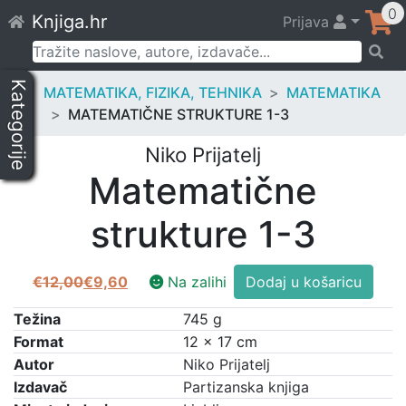
Skip
0
Knjiga.hr
Prijava
to
content
Pretraži:
Kategorije
MATEMATIKA, FIZIKA, TEHNIKA
MATEMATIKA
MATEMATIČNE STRUKTURE 1-3
Niko Prijatelj
Matematične
strukture 1-3
Matematične
€
12,00
€
9,60
Na zalihi
Dodaj u košaricu
Izvorna
Trenutna
strukture
cijena
cijena
1-
Težina
745 g
bila
je:
3
Format
12 × 17 cm
je:
€9,60.
količina
Autor
Niko Prijatelj
€12,00.
Izdavač
Partizanska knjiga