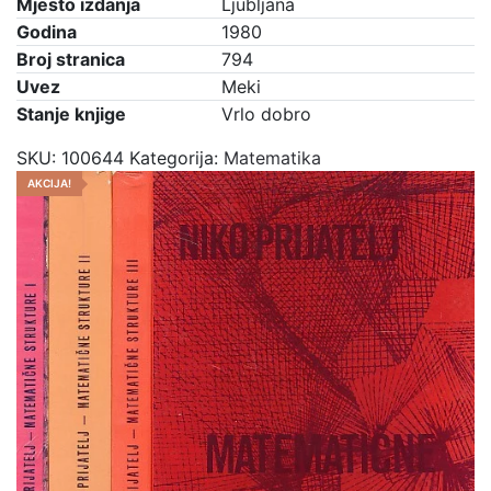
Mjesto izdanja
Ljubljana
Godina
1980
Broj stranica
794
Uvez
Meki
Stanje knjige
Vrlo dobro
SKU:
100644
Kategorija:
Matematika
AKCIJA!