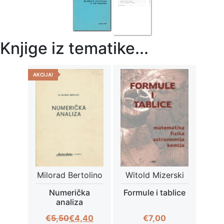
Knjige iz tematike...
AKCIJA!
Milorad Bertolino
Witold Mizerski
Numerička
Formule i tablice
analiza
Izvorna
Trenutna
€
5,50
€
4,40
€
7,00