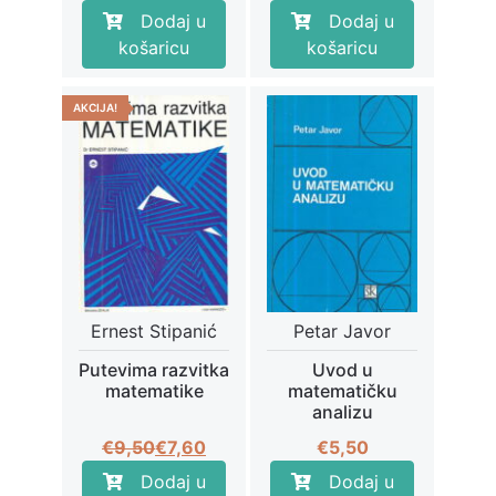
cijena
cijena
Dodaj u
Dodaj u
bila
je:
košaricu
košaricu
je:
€4,40.
€5,50.
AKCIJA!
Ernest Stipanić
Petar Javor
Putevima razvitka
Uvod u
matematike
matematičku
analizu
Izvorna
Trenutna
€
9,50
€
7,60
€
5,50
cijena
cijena
Dodaj u
Dodaj u