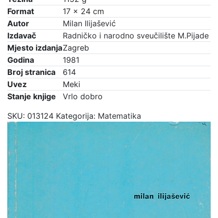
Format
17 × 24 cm
Autor
Milan Ilijašević
Izdavač
Radničko i narodno sveučilište M.Pijade
Mjesto izdanja
Zagreb
Godina
1981
Broj stranica
614
Uvez
Meki
Stanje knjige
Vrlo dobro
SKU:
013124
Kategorija:
Matematika