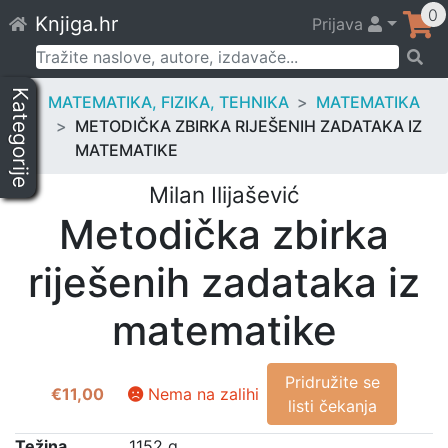
Skip
0
Knjiga.hr
Prijava
to
content
Pretraži:
Kategorije
MATEMATIKA, FIZIKA, TEHNIKA
MATEMATIKA
METODIČKA ZBIRKA RIJEŠENIH ZADATAKA IZ
MATEMATIKE
Milan Ilijašević
Metodička zbirka
riješenih zadataka iz
matematike
Pridružite se
€
11,00
Nema na zalihi
listi čekanja
Težina
1152 g