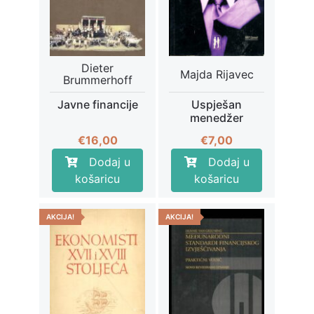
Dieter
Majda Rijavec
Brummerhoff
Javne financije
Uspješan
menedžer
€
16,00
€
7,00
Dodaj u
Dodaj u
košaricu
košaricu
AKCIJA!
AKCIJA!