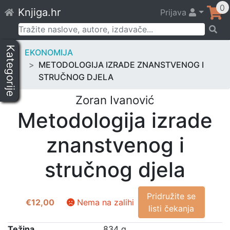
Skip
0
Knjiga.hr
Prijava
to
content
Pretraži:
Kategorije
EKONOMIJA
METODOLOGIJA IZRADE ZNANSTVENOG I
STRUČNOG DJELA
Zoran Ivanović
Metodologija izrade
znanstvenog i
stručnog djela
Pridružite se
€
12,00
Nema na zalihi
listi čekanja
Težina
834 g