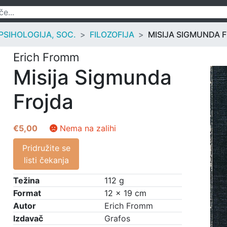
 PSIHOLOGIJA, SOC.
FILOZOFIJA
MISIJA SIGMUNDA 
Erich Fromm
Misija Sigmunda
Frojda
€
5,00
Nema na zalihi
Pridružite se
listi čekanja
Težina
112 g
Format
12 × 19 cm
Autor
Erich Fromm
Izdavač
Grafos