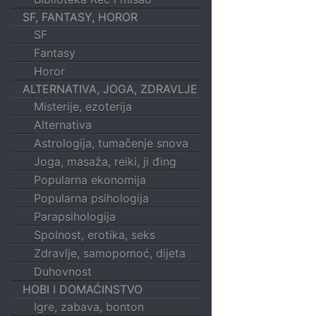
SF, FANTASY, HOROR
SF
Fantasy
Horor
ALTERNATIVA, JOGA, ZDRAVLJE
Misterije, ezoterija
Alternativa
Astrologija, tumačenje snova
Joga, masaža, reiki, ji đing
Popularna ekonomija
Popularna psihologija
Parapsihologija
Spolnost, erotika, seks
Zdravlje, samopomoć, dijeta
Duhovnost
HOBI I DOMAĆINSTVO
Igre, zabava, bonton