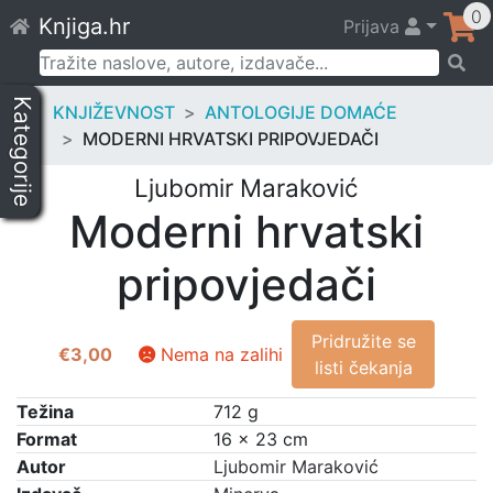
Skip
0
Knjiga.hr
Prijava
to
content
Pretraži:
Kategorije
KNJIŽEVNOST
ANTOLOGIJE DOMAĆE
MODERNI HRVATSKI PRIPOVJEDAČI
Ljubomir Maraković
Moderni hrvatski
pripovjedači
Pridružite se
€
3,00
Nema na zalihi
listi čekanja
Težina
712 g
Format
16 × 23 cm
Autor
Ljubomir Maraković