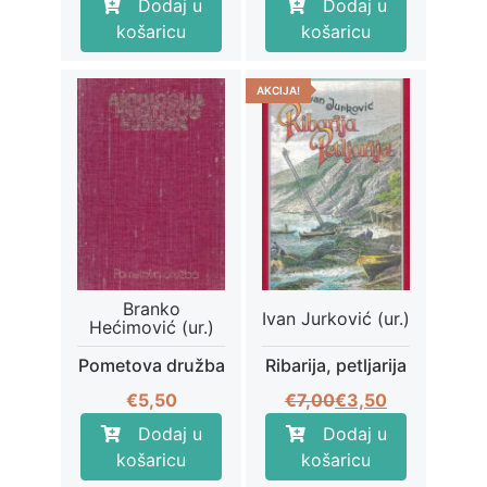
Dodaj u
Dodaj u
bila
je:
košaricu
košaricu
je:
€3,50.
€7,00.
AKCIJA!
Branko
Ivan Jurković (ur.)
Hećimović (ur.)
Pometova družba
Ribarija, petljarija
Izvorna
Trenutna
€
5,50
€
7,00
€
3,50
cijena
cijena
Dodaj u
Dodaj u
bila
je:
košaricu
košaricu
je:
€3,50.