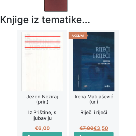
Knjige iz tematike...
AKCIJA!
Jezon Neziraj
Irena Matijašević
(prir.)
(ur.)
Iz Prištine, s
Riječi i riječi
ljubavlju
Izvorna
Trenutna
€
6,00
€
7,00
€
3,50
cijena
cijena