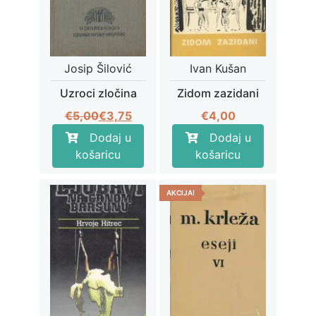
Josip Šilović
Ivan Kušan
Uzroci zločina
Zidom zazidani
Izvorna
Trenutna
€
5,00
€
3,75
€
4,00
cijena
cijena
Dodaj u
Dodaj u
bila
je:
košaricu
košaricu
je:
€3,75.
€5,00.
AKCIJA!