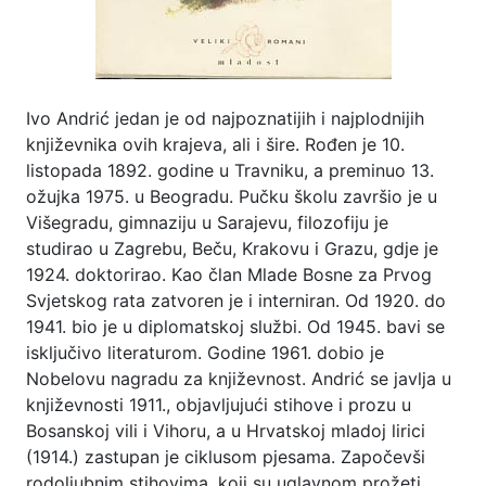
Ivo Andrić jedan je od najpoznatijih i najplodnijih
književnika ovih krajeva, ali i šire. Rođen je 10.
listopada 1892. godine u Travniku, a preminuo 13.
ožujka 1975. u Beogradu. Pučku školu završio je u
Višegradu, gimnaziju u Sarajevu, filozofiju je
studirao u Zagrebu, Beču, Krakovu i Grazu, gdje je
1924. doktorirao. Kao član Mlade Bosne za Prvog
Svjetskog rata zatvoren je i interniran. Od 1920. do
1941. bio je u diplomatskoj službi. Od 1945. bavi se
isključivo literaturom. Godine 1961. dobio je
Nobelovu nagradu za književnost. Andrić se javlja u
književnosti 1911., objavljujući stihove i prozu u
Bosanskoj vili i Vihoru, a u Hrvatskoj mladoj lirici
(1914.) zastupan je ciklusom pjesama. Započevši
rodoljubnim stihovima, koji su uglavnom prožeti