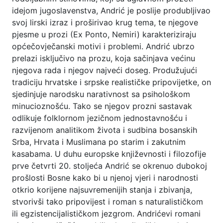
idejom jugoslavenstva, Andrić je poslije produbljivao
svoj lirski izraz i proširivao krug tema, te njegove
pjesme u prozi (Ex Ponto, Nemiri) karakteriziraju
općečovječanski motivi i problemi. Andrić ubrzo
prelazi isključivo na prozu, koja sačinjava većinu
njegova rada i njegov najveći doseg. Produžujući
tradiciju hrvatske i srpske realističke pripovijetke, on
sjedinjuje narodsku narativnost sa psihološkom
minucioznošću. Tako se njegov prozni sastavak
odlikuje folklornom jezičnom jednostavnošću i
razvijenom analitikom života i sudbina bosanskih
Srba, Hrvata i Muslimana po starim i zakutnim
kasabama. U duhu europske književnosti i filozofije
prve četvrti 20. stoljeća Andrić se okrenuo dubokoj
prošlosti Bosne kako bi u njenoj vjeri i narodnosti
otkrio korijene najsuvremenijih stanja i zbivanja,
stvorivši tako pripovijest i roman s naturalističkom
ili egzistencijalističkom jezgrom. Andrićevi romani