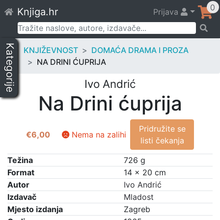
Skip
0
Knjiga.hr
Prijava
to
content
Pretraži:
Kategorije
KNJIŽEVNOST
DOMAĆA DRAMA I PROZA
NA DRINI ĆUPRIJA
Ivo Andrić
Na Drini ćuprija
Pridružite se
€
6,00
Nema na zalihi
listi čekanja
Težina
726 g
Format
14 × 20 cm
Autor
Ivo Andrić
Izdavač
Mladost
Mjesto izdanja
Zagreb