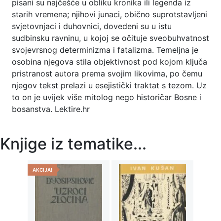
pisani su najčešće u obliku kronika ili legenda iz
starih vremena; njihovi junaci, obično suprotstavljeni
svjetovnjaci i duhovnici, dovedeni su u istu
sudbinsku ravninu, u kojoj se očituje sveobuhvatnost
svojevrsnog determinizma i fatalizma. Temeljna je
osobina njegova stila objektivnost pod kojom ključa
pristranost autora prema svojim likovima, po čemu
njegov tekst prelazi u esejistički traktat s tezom. Uz
to on je uvijek više mitolog nego historičar Bosne i
bosanstva. Lektire.hr
Knjige iz tematike...
AKCIJA!