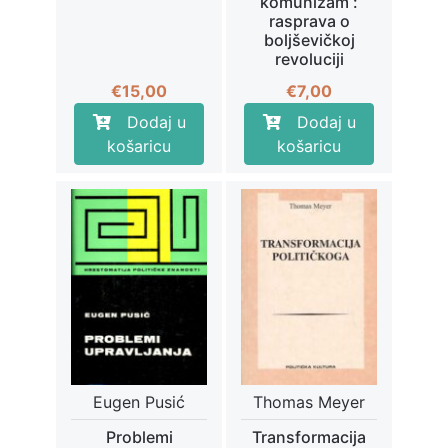
komunizam :
rasprava o
boljševičkoj
revoluciji
€
15,00
€
7,00
Dodaj u
Dodaj u
košaricu
košaricu
Eugen Pusić
Thomas Meyer
Problemi
Transformacija