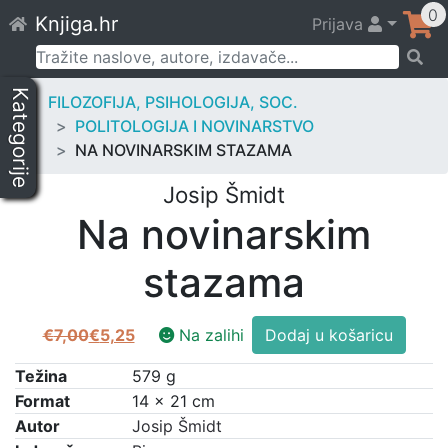
Skip
0
Knjiga.hr
Prijava
to
content
Pretraži:
Kategorije
FILOZOFIJA, PSIHOLOGIJA, SOC.
POLITOLOGIJA I NOVINARSTVO
NA NOVINARSKIM STAZAMA
Josip Šmidt
Na novinarskim
stazama
Na
€
7,00
€
5,25
Na zalihi
Dodaj u košaricu
Izvorna
Trenutna
novinarskim
cijena
cijena
stazama
Težina
579 g
bila
je:
količina
Format
14 × 21 cm
je:
€5,25.
Autor
Josip Šmidt
€7,00.