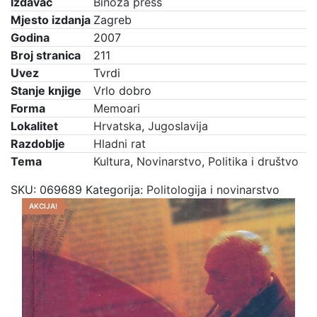
Izdavač
Binoza press
Mjesto izdanja
Zagreb
Godina
2007
Broj stranica
211
Uvez
Tvrdi
Stanje knjige
Vrlo dobro
Forma
Memoari
Lokalitet
Hrvatska
,
Jugoslavija
Razdoblje
Hladni rat
Tema
Kultura
,
Novinarstvo
,
Politika i društvo
SKU:
069689
Kategorija:
Politologija i novinarstvo
AKCIJA!