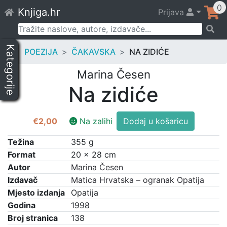
Skip
0
Knjiga.hr
Prijava
to
content
Pretraži:
Kategorije
POEZIJA
ČAKAVSKA
NA ZIDIĆE
Marina Česen
Na zidiće
Na
€
2,00
Na zalihi
Dodaj u košaricu
zidiće
količina
Težina
355 g
Format
20 × 28 cm
Autor
Marina Česen
Izdavač
Matica Hrvatska – ogranak Opatija
Mjesto izdanja
Opatija
Godina
1998
Broj stranica
138