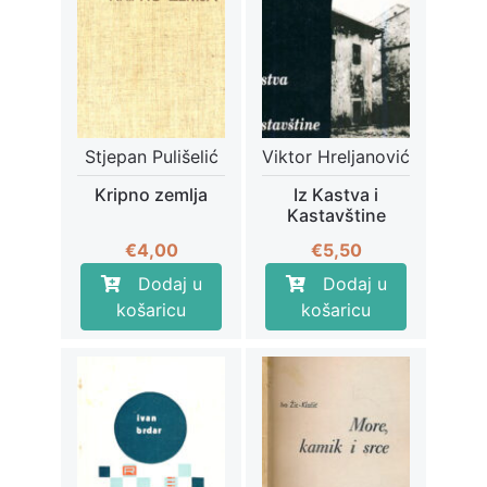
Stjepan Pulišelić
Viktor Hreljanović
Kripno zemlja
Iz Kastva i
Kastavštine
€
4,00
€
5,50
Dodaj u
Dodaj u
košaricu
košaricu