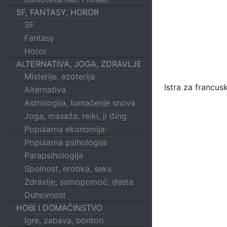
SF, FANTASY, HOROR
SF
Fantasy
Horor
ALTERNATIVA, JOGA, ZDRAVLJE
Misterije, ezoterija
Istra za francu
Alternativa
Astrologija, tumačenje snova
Joga, masaža, reiki, ji đing
Popularna ekonomija
Popularna psihologija
Parapsihologija
Spolnost, erotika, seks
Zdravlje, samopomoć, dijeta
Duhovnost
HOBI I DOMAĆINSTVO
Igre, zabava, bonton