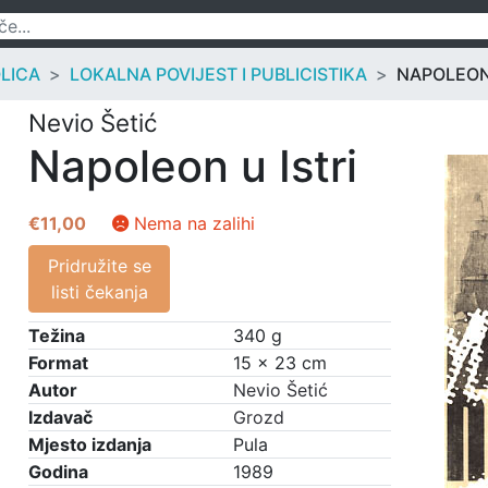
OLICA
LOKALNA POVIJEST I PUBLICISTIKA
NAPOLEON 
Nevio Šetić
Napoleon u Istri
€
11,00
Nema na zalihi
Pridružite se
listi čekanja
Težina
340 g
Format
15 × 23 cm
Autor
Nevio Šetić
Izdavač
Grozd
Mjesto izdanja
Pula
Godina
1989