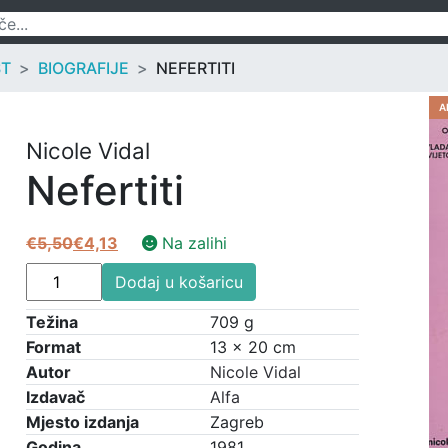
ST
BIOGRAFIJE
NEFERTITI
A
Nicole Vidal
Nefertiti
€
5,50
€
4,13
Na zalihi
Izvorna
Trenutna
Nefertiti
cijena
cijena
Dodaj u košaricu
količina
bila
je:
Težina
709 g
je:
€4,13.
Format
13 × 20 cm
€5,50.
Autor
Nicole Vidal
Izdavač
Alfa
Mjesto izdanja
Zagreb
Godina
1981