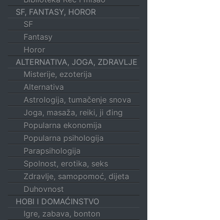
SF, FANTASY, HOROR
SF
Fantasy
Horor
ALTERNATIVA, JOGA, ZDRAVLJE
Misterije, ezoterija
Alternativa
Astrologija, tumačenje snova
Joga, masaža, reiki, ji đing
Popularna ekonomija
Popularna psihologija
Parapsihologija
Spolnost, erotika, seks
Zdravlje, samopomoć, dijeta
Duhovnost
HOBI I DOMAĆINSTVO
Igre, zabava, bonton