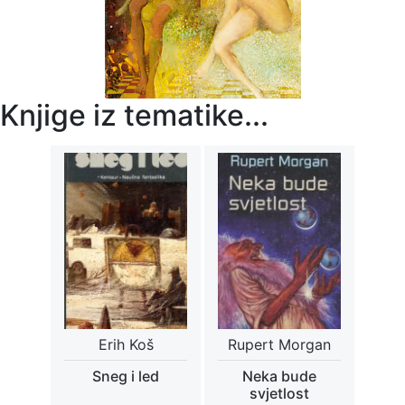
Knjige iz tematike...
Erih Koš
Rupert Morgan
Sneg i led
Neka bude
svjetlost