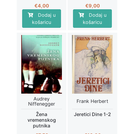
€
4,00
€
9,00
Dodaj u
Dodaj u
košaricu
košaricu
Audrey
Frank Herbert
Niffenegger
Žena
Jeretici Dine 1-2
vremenskog
putnika