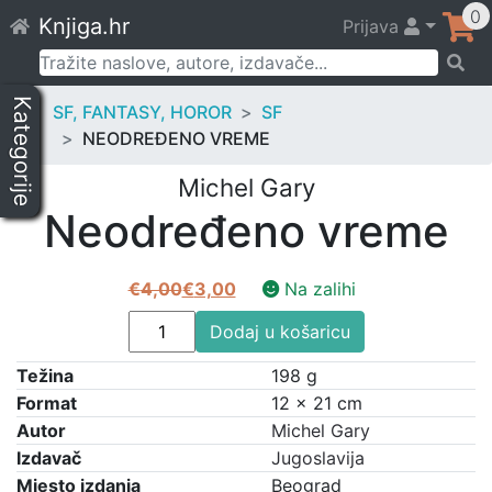
Skip
0
Knjiga.hr
Prijava
to
content
Pretraži:
Kategorije
SF, FANTASY, HOROR
SF
NEODREĐENO VREME
Michel Gary
Neodređeno vreme
€
4,00
€
3,00
Na zalihi
Izvorna
Trenutna
Neodređeno
cijena
cijena
Dodaj u košaricu
vreme
bila
je:
Težina
količina
198 g
je:
€3,00.
Format
12 × 21 cm
€4,00.
Autor
Michel Gary
Izdavač
Jugoslavija
Mjesto izdanja
Beograd