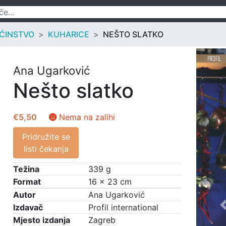
AĆINSTVO
KUHARICE
NEŠTO SLATKO
Ana Ugarković
Nešto slatko
€
5,50
Nema na zalihi
Pridružite se
listi čekanja
Težina
339 g
Format
16 × 23 cm
Autor
Ana Ugarković
Izdavač
Profil international
Mjesto izdanja
Zagreb