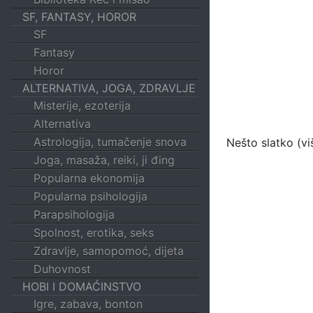
SF, FANTASY, HOROR
SF
Fantasy
Horor
ALTERNATIVA, JOGA, ZDRAVLJE
Misterije, ezoterija
Alternativa
Astrologija, tumačenje snova
Nešto slatko (v
Joga, masaža, reiki, ji đing
Popularna ekonomija
Popularna psihologija
Parapsihologija
Spolnost, erotika, seks
Zdravlje, samopomoć, dijeta
Duhovnost
HOBI I DOMAĆINSTVO
Igre, zabava, bonton