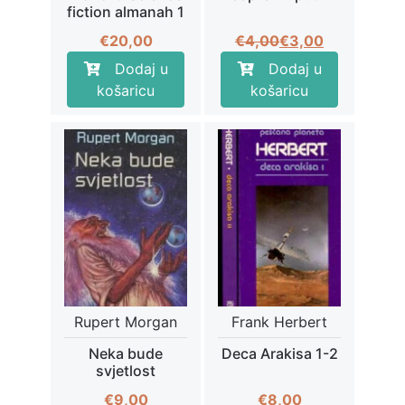
fiction almanah 1
Izvorna
Trenutna
€
20,00
€
4,00
€
3,00
cijena
cijena
Dodaj u
Dodaj u
bila
je:
košaricu
košaricu
je:
€3,00.
€4,00.
Rupert Morgan
Frank Herbert
Neka bude
Deca Arakisa 1-2
svjetlost
€
9,00
€
8,00