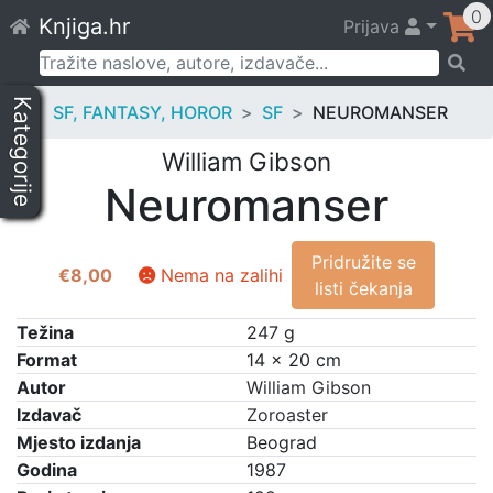
Skip
0
Knjiga.hr
Prijava
to
content
Pretraži:
Kategorije
SF, FANTASY, HOROR
SF
NEUROMANSER
William Gibson
Neuromanser
Pridružite se
€
8,00
Nema na zalihi
listi čekanja
Težina
247 g
Format
14 × 20 cm
Autor
William Gibson
Izdavač
Zoroaster
Mjesto izdanja
Beograd
Godina
1987