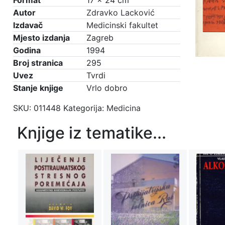
Format
17 × 24 cm
Autor
Zdravko Lacković
Izdavač
Medicinski fakultet
Mjesto izdanja
Zagreb
Godina
1994
Broj stranica
295
Uvez
Tvrdi
Stanje knjige
Vrlo dobro
SKU:
011448
Kategorija:
Medicina
Knjige iz tematike...