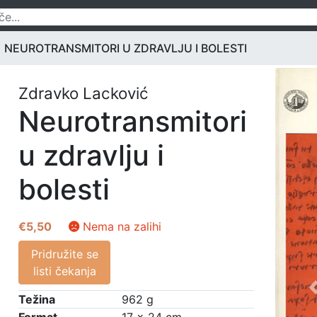
NEUROTRANSMITORI U ZDRAVLJU I BOLESTI
Zdravko Lacković
Neurotransmitori
u zdravlju i
bolesti
€
5,50
Nema na zalihi
Pridružite se
listi čekanja
Težina
962 g