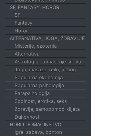
SF, FANTASY, HOROR
SF
Fantasy
Horor
ALTERNATIVA, JOGA, ZDRAVLJE
Misterije, ezoterija
Alternativa
Astrologija, tumačenje snova
Joga, masaža, reiki, ji đing
Popularna ekonomija
Popularna psihologija
Parapsihologija
Spolnost, erotika, seks
Zdravlje, samopomoć, dijeta
Duhovnost
HOBI I DOMAĆINSTVO
Igre, zabava, bonton