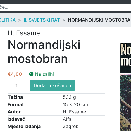
OLITIKA
II. SVJETSKI RAT
NORMANDIJSKI MOSTOBRA
H. Essame
Normandijski
mostobran
€
4,00
Na zalihi
Normandijski
Dodaj u košaricu
mostobran
količina
Težina
533 g
Format
15 × 20 cm
Autor
H. Essame
Izdavač
Alfa
Mjesto izdanja
Zagreb