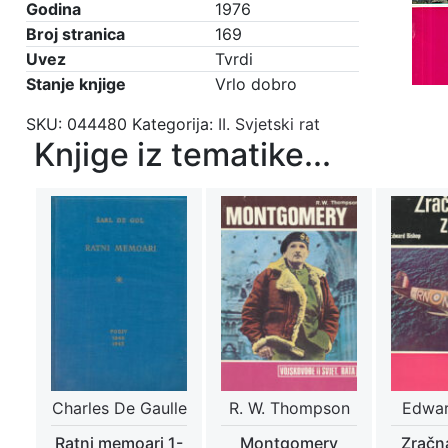
Godina
1976
Broj stranica
169
Uvez
Tvrdi
Stanje knjige
Vrlo dobro
SKU:
044480
Kategorija:
II. Svjetski rat
Knjige iz tematike...
Charles De Gaulle
R. W. Thompson
Edwar
Ratni memoari 1-
Montgomery
Zračna