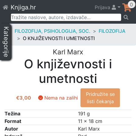
Skip
0
Knjiga.hr
Prijava
to
content
Pretraži:
Kategorije
FILOZOFIJA, PSIHOLOGIJA, SOC.
FILOZOFIJA
O KNJIŽEVNOSTI I UMETNOSTI
Karl Marx
O književnosti i
umetnosti
Pridružite se
€
3,00
Nema na zalihi
listi čekanja
Težina
191 g
Format
11 × 18 cm
Autor
Karl Marx