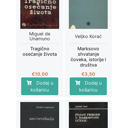
Miguel de
Veljko Korać
Unamuno
Tragično
Marksovo
osećanje života
shvatanje
čoveka, istorije i
društva
€
10,00
€
3,50
Dodaj u
Dodaj u
košaricu
košaricu