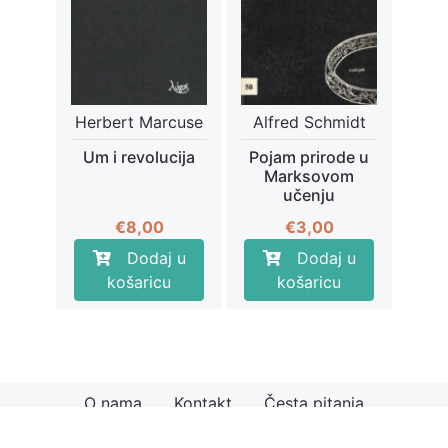
Herbert Marcuse
Alfred Schmidt
Um i revolucija
Pojam prirode u
Marksovom
učenju
€
8,00
€
3,00
Dodaj u
Dodaj u
košaricu
košaricu
O nama
Kontakt
Česta pitanja
© 2026
Knjiga.hr
Načini plaćanja
Uvjeti kupnje