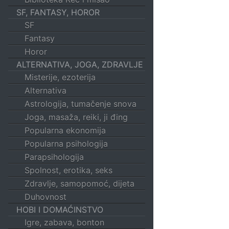
SF, FANTASY, HOROR
SF
Fantasy
Horor
ALTERNATIVA, JOGA, ZDRAVLJE
Misterije, ezoterija
Alternativa
Astrologija, tumačenje snova
Joga, masaža, reiki, ji đing
Popularna ekonomija
Popularna psihologija
Parapsihologija
Spolnost, erotika, seks
Zdravlje, samopomoć, dijeta
Duhovnost
HOBI I DOMAĆINSTVO
Igre, zabava, bonton