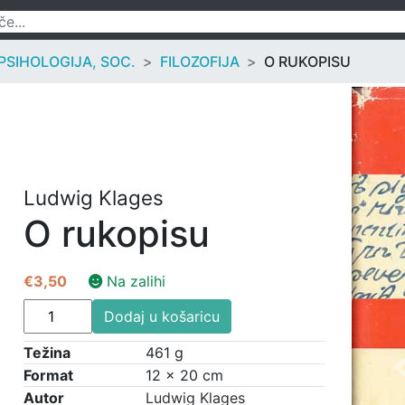
 PSIHOLOGIJA, SOC.
FILOZOFIJA
O RUKOPISU
Ludwig Klages
O rukopisu
€
3,50
Na zalihi
O
Dodaj u košaricu
rukopisu
količina
Težina
461 g
Format
12 × 20 cm
Autor
Ludwig Klages