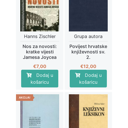
Hanns Zischler
Grupa autora
Nos za novosti:
Povijest hrvatske
kratke vijesti
književnosti sv.
Jamesa Joycea
2.
€
7,00
€
12,00
Dodaj u
Dodaj u
košaricu
košaricu
AKCIJA!