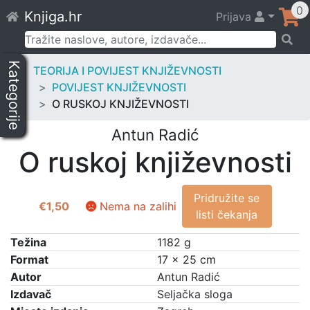
Skip
0
Knjiga.hr
Prijava
to
content
Pretraži:
Kategorije
TEORIJA I POVIJEST KNJIŽEVNOSTI
POVIJEST KNJIŽEVNOSTI
O RUSKOJ KNJIŽEVNOSTI
Antun Radić
O ruskoj književnosti
Pridružite se
€
1,50
Nema na zalihi
listi čekanja
Težina
1182 g
Format
17 × 25 cm
Autor
Antun Radić
Izdavač
Seljačka sloga