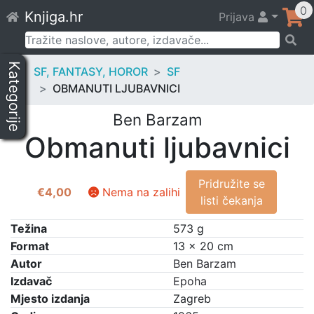
Skip
0
Knjiga.hr
Prijava
to
content
Pretraži:
Kategorije
SF, FANTASY, HOROR
SF
OBMANUTI LJUBAVNICI
Ben Barzam
Obmanuti ljubavnici
Pridružite se
€
4,00
Nema na zalihi
listi čekanja
Težina
573 g
Format
13 × 20 cm
Autor
Ben Barzam
Izdavač
Epoha
Mjesto izdanja
Zagreb