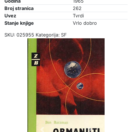
Godina
1965
Broj stranica
262
Uvez
Tvrdi
Stanje knjige
Vrlo dobro
SKU:
025955
Kategorija:
SF
Previous
Next