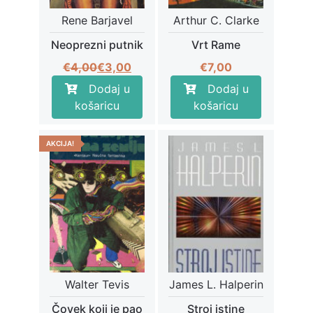
Rene Barjavel
Arthur C. Clarke
Neoprezni putnik
Vrt Rame
Izvorna
Trenutna
€
4,00
€
3,00
€
7,00
cijena
cijena
Dodaj u
Dodaj u
bila
je:
košaricu
košaricu
je:
€3,00.
€4,00.
AKCIJA!
Walter Tevis
James L. Halperin
Čovek koji je pao
Stroj istine