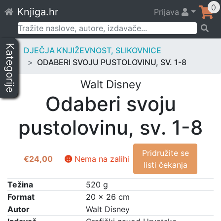
Skip
0
Knjiga.hr
Prijava
to
content
Pretraži:
Kategorije
DJEČJA KNJIŽEVNOST, SLIKOVNICE
ODABERI SVOJU PUSTOLOVINU, SV. 1-8
Walt Disney
Odaberi svoju
pustolovinu, sv. 1-8
Pridružite se
€
24,00
Nema na zalihi
listi čekanja
Težina
520 g
Format
20 × 26 cm
Autor
Walt Disney