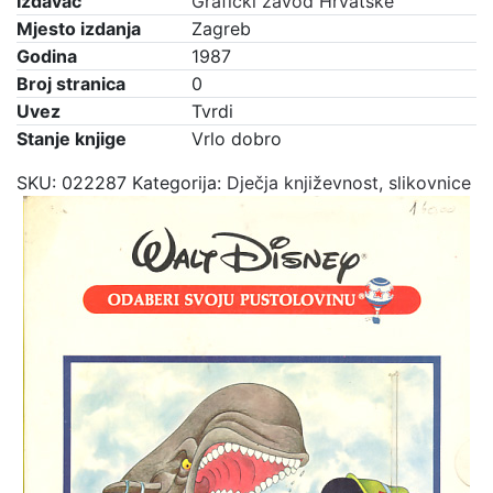
Izdavač
Grafički zavod Hrvatske
Mjesto izdanja
Zagreb
Godina
1987
Broj stranica
0
Uvez
Tvrdi
Stanje knjige
Vrlo dobro
SKU:
022287
Kategorija:
Dječja književnost, slikovnice