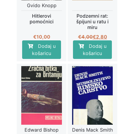
Gvido Knopp
Hitlerovi
Podzemni rat:
pomoćnici
špijuni u ratu i
miru
Izvorna
Trenutna
€
10,00
€
4,00
€
2,80
cijena
cijena
Dodaj u
Dodaj u
bila
je:
košaricu
košaricu
je:
€2,80.
€4,00.
Edward Bishop
Denis Mack Smith