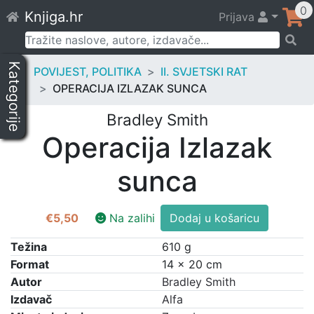
Skip
0
Knjiga.hr
Prijava
to
content
Pretraži:
Kategorije
POVIJEST, POLITIKA
II. SVJETSKI RAT
OPERACIJA IZLAZAK SUNCA
Bradley Smith
Operacija Izlazak
sunca
Operacija
€
5,50
Na zalihi
Dodaj u košaricu
Izlazak
sunca
Težina
610 g
količina
Format
14 × 20 cm
Autor
Bradley Smith
Izdavač
Alfa