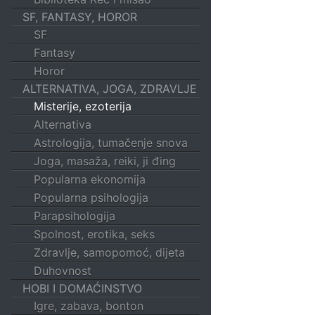
SF, FANTASY, HOROR
SF
Fantasy
Horor
ALTERNATIVA, JOGA, ZDRAVLJE
Misterije, ezoterija
Alternativa
Astrologija, tumačenje snova
Joga, masaža, reiki, ji đing
Popularna ekonomija
Popularna psihologija
Parapsihologija
Spolnost, erotika, seks
Zdravlje, samopomoć, dijeta
Duhovnost
HOBI I DOMAĆINSTVO
Igre, zabava, bonton