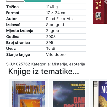
Atlantide:
Otkrivanje
Težina
1149 g
tajne
Format
17 × 24 cm
o
Autor
Rand Flem-Ath
davno
Izdavač
Stari grad
izgubljenoj
Mjesto izdanja
Zagreb
civilizaciji
Godina
2003
količina
Broj stranica
395
Uvez
Tvrdi
Stanje knjige
Vrlo dobro
SKU:
025762
Kategorija:
Misterije, ezoterija
Knjige iz tematike...