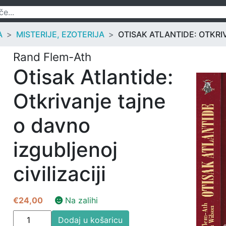
A
MISTERIJE, EZOTERIJA
OTISAK ATLANTIDE: OTKRI
Rand Flem-Ath
Otisak Atlantide:
Otkrivanje tajne
o davno
izgubljenoj
civilizaciji
€
24,00
Na zalihi
Otisak
Dodaj u košaricu