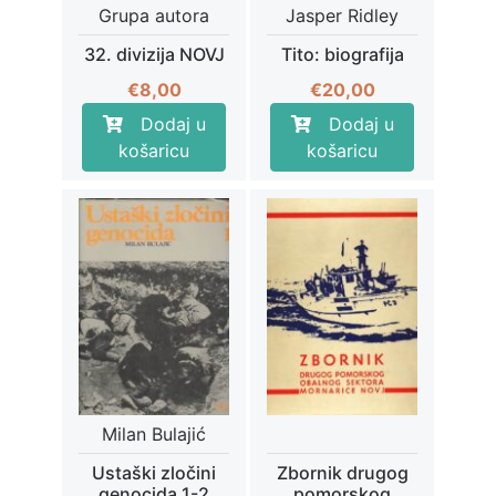
Grupa autora
Jasper Ridley
32. divizija NOVJ
Tito: biografija
€
8,00
€
20,00
Dodaj u
Dodaj u
košaricu
košaricu
Milan Bulajić
Ustaški zločini
Zbornik drugog
genocida 1-2
pomorskog