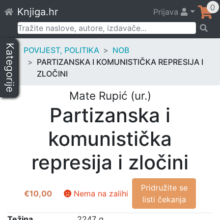
Skip
0
Knjiga.hr
Prijava
to
content
Pretraži:
Kategorije
POVIJEST, POLITIKA
NOB
PARTIZANSKA I KOMUNISTIČKA REPRESIJA I
ZLOČINI
Mate Rupić (ur.)
Partizanska i
komunistička
represija i zločini
Pridružite se
€
10,00
Nema na zalihi
listi čekanja
Težina
2247 g