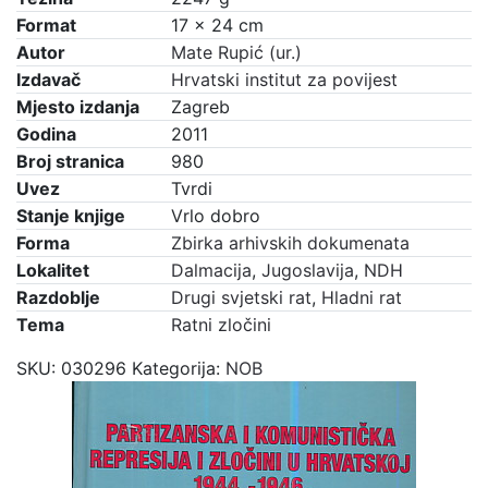
Format
17 × 24 cm
Autor
Mate Rupić (ur.)
Izdavač
Hrvatski institut za povijest
Mjesto izdanja
Zagreb
Godina
2011
Broj stranica
980
Uvez
Tvrdi
Stanje knjige
Vrlo dobro
Forma
Zbirka arhivskih dokumenata
Lokalitet
Dalmacija
,
Jugoslavija
,
NDH
Razdoblje
Drugi svjetski rat
,
Hladni rat
Tema
Ratni zločini
SKU:
030296
Kategorija:
NOB